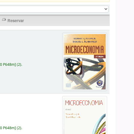
30 P648m
]
(2).
30 P648m
]
(2).