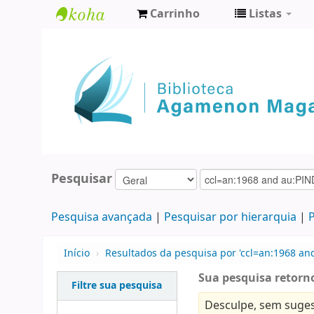
Carrinho
Listas
Biblioteca
Agamenon
Magalhães
Pesquisar
Pesquisa avançada
Pesquisar por hierarquia
P
Início
›
Resultados da pesquisa por 'ccl=an:1968 an
Sua pesquisa retorno
Filtre sua pesquisa
Desculpe, sem suges