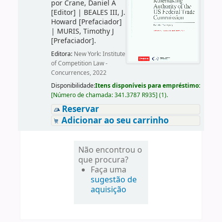
por
Crane, Daniel A
[Editor]
|
BEALES III, J.
Howard
[Prefaciador]
|
MURIS, Timothy J
[Prefaciador]
.
Editora:
New York: Institute
of Competition Law -
Concurrences, 2022
Disponibilidade:
Itens disponíveis para empréstimo:
[
Número de chamada:
341.3787 R935
]
(1).
Reservar
Adicionar ao seu carrinho
Não encontrou o
que procura?
Faça uma
sugestão de
aquisição