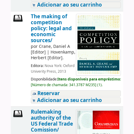
Adicionar ao seu carrinho
The making of
competition
policy: legal and
economic
sources/
por
Crane, Daniel A
[Editor]
|
Hovenkamp,
Herbert
[Editor]
.
Editora:
Nova York: Oxford
Univerity Press, 2013
Disponibilidade:
Itens disponíveis para empréstimo:
[
Número de chamada:
341.3787 M235
]
(1).
Reservar
Adicionar ao seu carrinho
Rulemaking
authority of the
US Federal Trade
Comission/