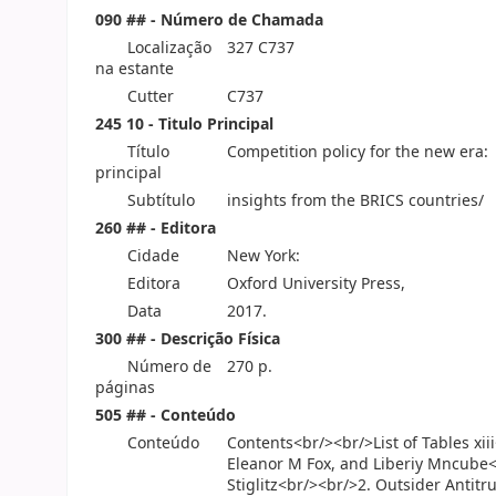
090 ## - Número de Chamada
Localização
327 C737
na estante
Cutter
C737
245 10 - Titulo Principal
Título
Competition policy for the new era:
principal
Subtítulo
insights from the BRICS countries/
260 ## - Editora
Cidade
New York:
Editora
Oxford University Press,
Data
2017.
300 ## - Descrição Física
Número de
270 p.
páginas
505 ## - Conteúdo
Conteúdo
Contents<br/><br/>List of Tables xi
Eleanor M Fox, and Liberiy Mncube<
Stiglitz<br/><br/>2. Outsider Antit