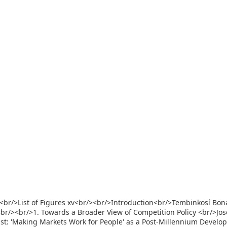
ii<br/>List of Figures xv<br/><br/>Introduction<br/>Tembinkosí Bon
br/><br/>1. Towards a Broader View of Competition Policy <br/>Jo
rust: 'Making Markets Work for People' as a Post-Millennium Devel