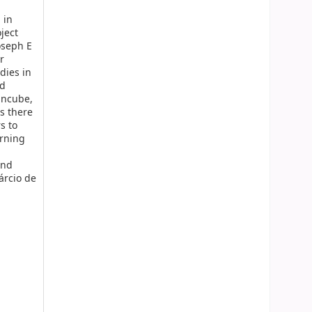
 in
ject
oseph E
r
dies in
nd
Mncube,
s there
s to
erning
and
árcio de