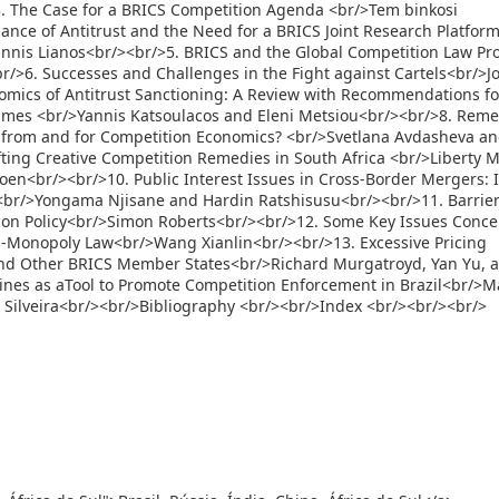
. The Case for a BRICS Competition Agenda <br/>Tem binkosi
nce of Antitrust and the Need for a BRICS Joint Research Platform
annis Lianos<br/><br/>5. BRICS and the Global Competition Law Pro
r/>6. Successes and Challenges in the Fight against Cartels<br/>J
nomics of Antitrust Sanctioning: A Review with Recommendations fo
mes <br/>Yannis Katsoulacos and Eleni Metsiou<br/><br/>8. Reme
 from and for Competition Economics? <br/>Svetlana Avdasheva a
ting Creative Competition Remedies in South Africa <br/>Liberty 
joen<br/><br/>10. Public Interest Issues in Cross-Border Mergers: I
? <br/>Yongama Njisane and Hardin Ratshisusu<br/><br/>11. Barrier
tion Policy<br/>Simon Roberts<br/><br/>12. Some Key Issues Conc
i-Monopoly Law<br/>Wang Xianlin<br/><br/>13. Excessive Pricing
 and Other BRICS Member States<br/>Richard Murgatroyd, Yan Yu, 
ines as aTool to Promote Competition Enforcement in Brazil<br/>M
a Silveira<br/><br/>Bibliography <br/><br/>Index <br/><br/><br/>