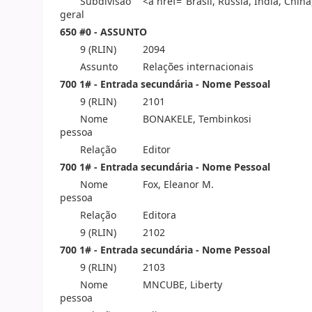
Subdivisão
<a href="Brasil, Rússia, Índia, China
geral
650 #0 - ASSUNTO
9 (RLIN)
2094
Assunto
Relações internacionais
700 1# - Entrada secundária - Nome Pessoal
9 (RLIN)
2101
Nome
BONAKELE, Tembinkosi
pessoa
Relação
Editor
700 1# - Entrada secundária - Nome Pessoal
Nome
Fox, Eleanor M.
pessoa
Relação
Editora
9 (RLIN)
2102
700 1# - Entrada secundária - Nome Pessoal
9 (RLIN)
2103
Nome
MNCUBE, Liberty
pessoa