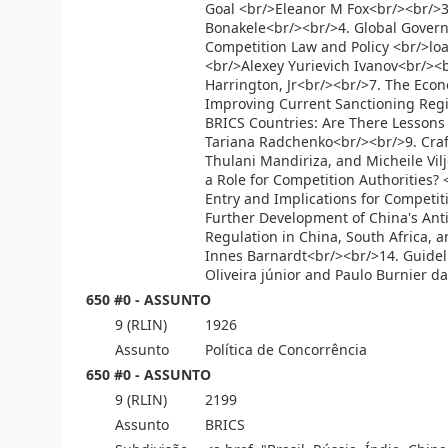
Goal <br/>Eleanor M Fox<br/><br/>3
Bonakele<br/><br/>4. Global Governa
Competition Law and Policy <br/>lo
<br/>Alexey Yurievich Ivanov<br/><b
Harrington, Jr<br/><br/>7. The Eco
Improving Current Sanctioning Regi
BRICS Countries: Are There Lessons
Tariana Radchenko<br/><br/>9. Craf
Thulani Mandiriza, and Micheile Vil
a Role for Competition Authorities
Entry and Implications for Competi
Further Development of China's Ant
Regulation in China, South Africa,
Innes Barnardt<br/><br/>14. Guidel
Oliveira júnior and Paulo Burnier d
650 #0 - ASSUNTO
9 (RLIN)
1926
Assunto
Política de Concorrência
650 #0 - ASSUNTO
9 (RLIN)
2199
Assunto
BRICS