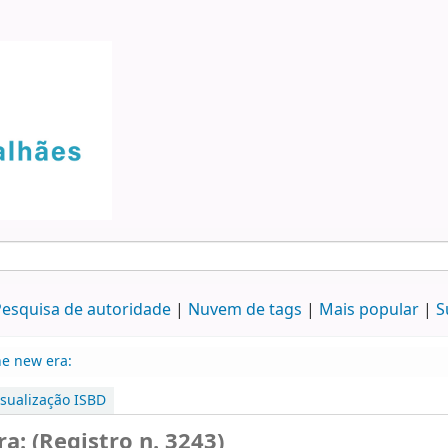
esquisa de autoridade
Nuvem de tags
Mais popular
S
he new era:
isualização ISBD
a: (Registro n. 3243)