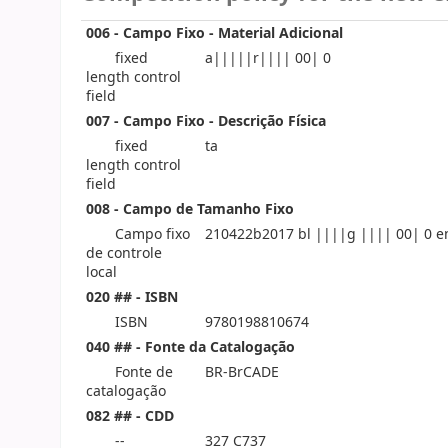
006 - Campo Fixo - Material Adicional
fixed
a|||||r|||| 00| 0
length control
field
007 - Campo Fixo - Descrição Física
fixed
ta
length control
field
008 - Campo de Tamanho Fixo
Campo fixo
210422b2017 bl ||||g |||| 00| 0 e
de controle
local
020 ## - ISBN
ISBN
9780198810674
040 ## - Fonte da Catalogação
Fonte de
BR-BrCADE
catalogação
082 ## - CDD
--
327 C737