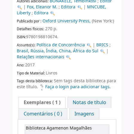
BONAKELE, Tembinkosi
;
Editor
Autores adicionais:
|
Fox, Eleanor M.
;
Editora
|
MNCUBE,
Liberty
;
Editora
Oxford University Press,
(New York:)
Publicado por :
270 p.
Detalhes físicos:
9780198810674.
ISBN:
Política de Concorrência
|
BRICS
;
Assunto(s):
Brasil, Rússia, Índia, China, África do Sul
|
Relações internacionais
2017
Ano:
Livros
Tipo de Material:
Sem tags desta biblioteca para
Tags desta biblioteca:
este título.
Faça o login para adicionar tags.
Exemplares
( 1 )
Notas de título
Comentários ( 0 )
Imagens
Biblioteca Agamenon Magalhães