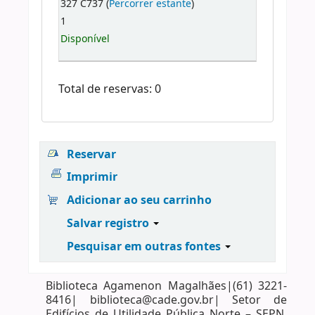
327 C737 (
Percorrer estante
)
1
Disponível
Total de reservas: 0
Reservar
Imprimir
Adicionar ao seu carrinho
Salvar registro
Pesquisar em outras fontes
Biblioteca Agamenon Magalhães|(61) 3221-
8416| biblioteca@cade.gov.br| Setor de
Edifícios de Utilidade Pública Norte – SEPN,