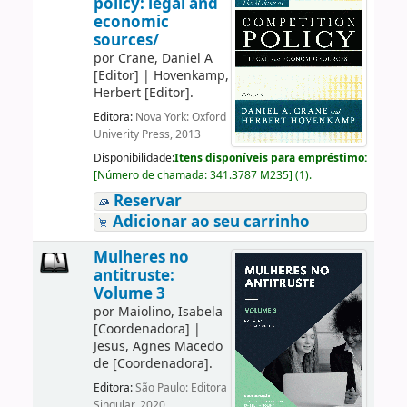
policy: legal and
economic
sources/
por
Crane, Daniel A
[Editor]
|
Hovenkamp,
Herbert
[Editor]
.
Editora:
Nova York: Oxford
Univerity Press, 2013
Disponibilidade:
Itens disponíveis para empréstimo:
[
Número de chamada:
341.3787 M235
]
(1).
Reservar
Adicionar ao seu carrinho
Mulheres no
antitruste:
Volume 3
por
Maiolino, Isabela
[Coordenadora]
|
Jesus, Agnes Macedo
de
[Coordenadora]
.
Editora:
São Paulo: Editora
Singular, 2020