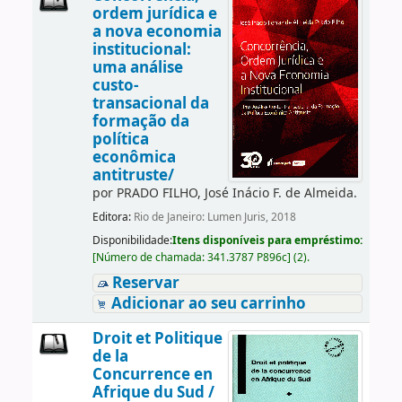
ordem jurídica e
a nova economia
institucional:
uma análise
custo-
transacional da
formação da
política
econômica
antitruste/
por
PRADO FILHO, José Inácio F. de Almeida.
Editora:
Rio de Janeiro: Lumen Juris, 2018
Disponibilidade:
Itens disponíveis para empréstimo:
[
Número de chamada:
341.3787 P896c
]
(2).
Reservar
Adicionar ao seu carrinho
Droit et Politique
de la
Concurrence en
Afrique du Sud /