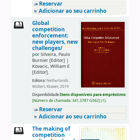
Reservar
Adicionar ao seu carrinho
Global
competition
enforcement:
new players, new
challenges/
por
Silveira, Paulo
Burnier
[Editor]
|
Kovacic, William E
[Editor]
.
Editora:
Netherlands:
Wolters Kluwer, 2019
Disponibilidade:
Itens disponíveis para empréstimo:
[
Número de chamada:
341.3787 G562
]
(1).
Reservar
Adicionar ao seu carrinho
The making of
competition