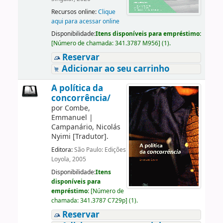
Recursos online:
Clique
aqui para acessar online
Disponibilidade:
Itens disponíveis para empréstimo:
[
Número de chamada:
341.3787 M956
]
(1).
Reservar
Adicionar ao seu carrinho
A política da
concorrência/
por
Combe,
Emmanuel
|
Campanário, Nicolás
Nyimi
[Tradutor]
.
Editora:
São Paulo: Edições
Loyola, 2005
Disponibilidade:
Itens
disponíveis para
empréstimo:
[
Número de
chamada:
341.3787 C729p
]
(1).
Reservar