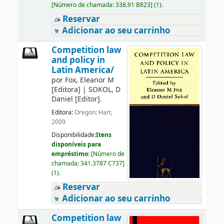
[
Número de chamada:
338.91 B823
]
(1).
Reservar
Adicionar ao seu carrinho
Competition law
and policy in
Latin America/
por
Fox, Eleanor M
[Editora]
|
SOKOL, D
Daniel
[Editor]
.
Editora:
Oregon: Hart,
2009
Disponibilidade:
Itens
disponíveis para
empréstimo:
[
Número de
chamada:
341.3787 C737
]
(1).
Reservar
Adicionar ao seu carrinho
Competition law