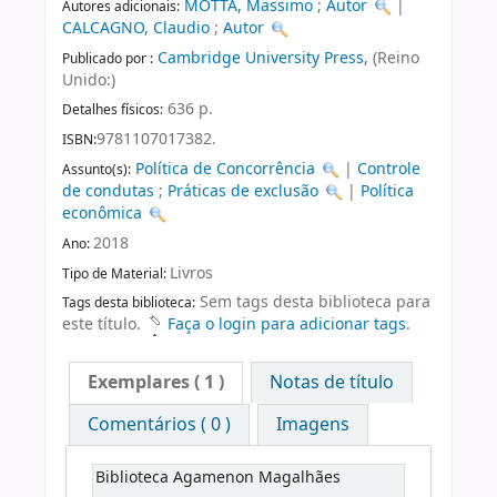
MOTTA, Massimo
;
Autor
|
Autores adicionais:
CALCAGNO, Claudio
;
Autor
Cambridge University Press,
(Reino
Publicado por :
Unido:)
636 p.
Detalhes físicos:
9781107017382.
ISBN:
Política de Concorrência
|
Controle
Assunto(s):
de condutas
;
Práticas de exclusão
|
Política
econômica
2018
Ano:
Livros
Tipo de Material:
Sem tags desta biblioteca para
Tags desta biblioteca:
este título.
Faça o login para adicionar tags.
Exemplares
( 1 )
Notas de título
Comentários ( 0 )
Imagens
Biblioteca Agamenon Magalhães