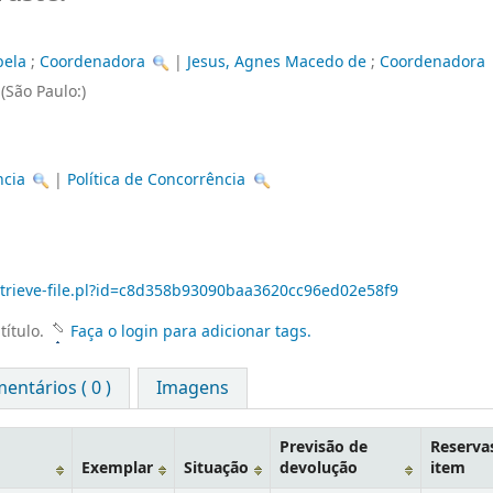
bela
;
Coordenadora
|
Jesus, Agnes Macedo de
;
Coordenadora
,
(São Paulo:)
ncia
|
Política de Concorrência
retrieve-file.pl?id=c8d358b93090baa3620cc96ed02e58f9
título.
Faça o login para adicionar tags.
entários ( 0 )
Imagens
Previsão de
Reserva
Exemplar
Situação
devolução
item