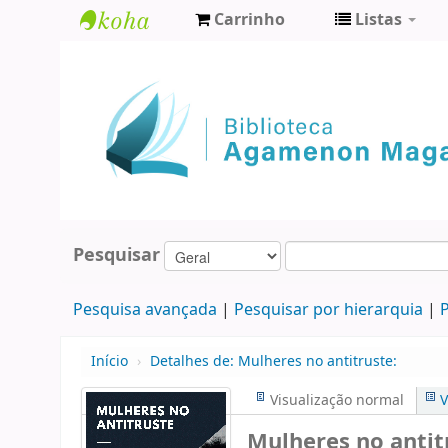
Carrinho
Listas
Biblioteca
Agamenon
Magalhães
Pesquisar
Pesquisa avançada
Pesquisar por hierarquia
P
Início
›
Detalhes de:
Mulheres no antitruste:
Visualização normal
V
Mulheres no antit