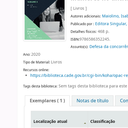
[ Livros ]
Maiolino, Isa
Autores adicionais:
Editora Singular
Publicado por :
468 p.
Detalhes físicos:
9786586352245.
ISBN:
Defesa da concorrê
Assunto(s):
2020
Ano:
Livros
Tipo de Material:
Recursos online:
https://biblioteca.cade.gov.br/cgi-bin/koha/opac-
Sem tags desta biblioteca para este 
Tags desta biblioteca:
Exemplares
( 1 )
Notas de título
Com
Localização atual
Classificação