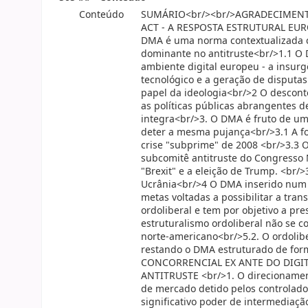
Conteúdo
SUMÁRIO<br/><br/>AGRADECIMENT
ACT - A RESPOSTA ESTRUTURAL EU
DMA é uma norma contextualizada c
dominante no antitruste<br/>1.1 O 
ambiente digital europeu - a insur
tecnológico e a geração de disputa
papel da ideologia<br/>2 O descont
as políticas públicas abrangentes 
integra<br/>3. O DMA é fruto de um
deter a mesma pujança<br/>3.1 A f
crise "subprime" de 2008 <br/>3.3 
subcomitê antitruste do Congresso
"Brexit" e a eleição de Trump. <br/
Ucrânia<br/>4 O DMA inserido num 
metas voltadas a possibilitar a tr
ordoliberal e tem por objetivo a pr
estruturalismo ordoliberal não se 
norte-americano<br/>5.2. O ordolib
restando o DMA estruturado de for
CONCORRENCIAL EX ANTE DO DIGI
ANTITRUSTE <br/>1. O direcionament
de mercado detido pelos controlado
significativo poder de intermediaçã