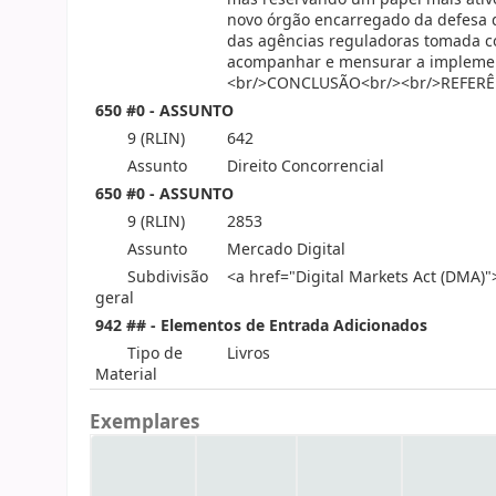
novo órgão encarregado da defesa d
das agências reguladoras tomada co
acompanhar e mensurar a implement
<br/>CONCLUSÃO<br/><br/>REFERÊ
650 #0 - ASSUNTO
9 (RLIN)
642
Assunto
Direito Concorrencial
650 #0 - ASSUNTO
9 (RLIN)
2853
Assunto
Mercado Digital
Subdivisão
<a href="Digital Markets Act (DMA)"
geral
942 ## - Elementos de Entrada Adicionados
Tipo de
Livros
Material
Exemplares