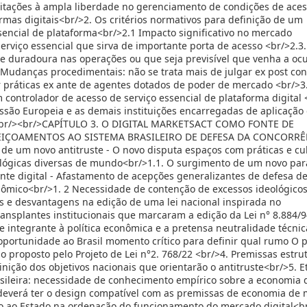
imitações à ampla liberdade no gerenciamento de condições de aces
mas digitais<br/>2. Os critérios normativos para definição de um
sencial de plataforma<br/>2.1 Impacto significativo no mercado
erviço essencial que sirva de importante porta de acesso <br/>2.3.
e duradoura nas operações ou que seja previsível que venha a ocu
Mudanças procedimentais: não se trata mais de julgar ex post co
r práticas ex ante de agentes dotados de poder de mercado <br/>3
ontrolador de acesso de serviço essencial de plataforma digital 
issão Europeia e as demais instituições encarregadas de aplicação
s <br/><br/>CAPÍTULO 3. O DIGITAL MARKETSACT COMO FONTE DE
EIÇOAMENTOS AO SISTEMA BRASILEIRO DE DEFESA DA CONCORRÊ
de um novo antitruste - O novo disputa espaços com práticas e cu
eológicas diversas de mundo<br/>1.1. O surgimento de um novo pa
te digital - Afastamento de acepções generalizantes de defesa de 
mico<br/>1. 2 Necessidade de contenção de excessos ideológicos
ns e desvantagens na edição de uma lei nacional inspirada no
nsplantes institucionais que marcaram a edição da Lei n° 8.884/9
 integrante à política econômica e a pretensa neutralidade técnic
 oportunidade ao Brasil momento crítico para definir qual rumo O p
 proposto pelo Projeto de Lei n°2. 768/22 <br/>4. Premissas estru
efinição dos objetivos nacionais que orientarão o antitruste<br/>5. 
asileira: necessidade de conhecimento empírico sobre a economia d
 deverá ter o design compatível com as premissas de economia de
o ao Estado na ordenação do funcionamento do mercado digital<b