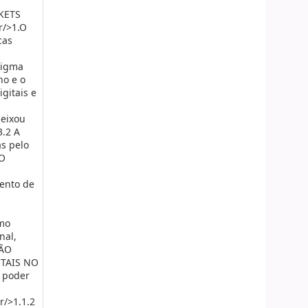
KETS
/>1.O
cas
digma
no e o
gitais e
deixou
3.2 A
s pelo
 O
ento de
smo
nal,
ÇÃO
TAIS NO
O poder
r/>1.1.2