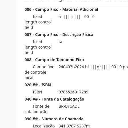
006 - Campo Fixo - Material Adicional
fixed
a|||||r|||| 00| 0
length control
field
007 - Campo Fixo - Descrição Física
fixed
ta
length control
field
008 - Campo de Tamanho Fixo
Campo fixo
240403b2024 bl |||gr|||| 00| 0 po
de controle
local
020 ## - ISBN
ISBN
9786526017289
040 ## - Fonte da Catalogação
Fonte de
BR-BrCADE
catalogação
090 ## - Número de Chamada
Localização
341.3787 S237m