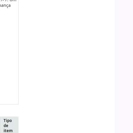
rnança
Tipo
de
item