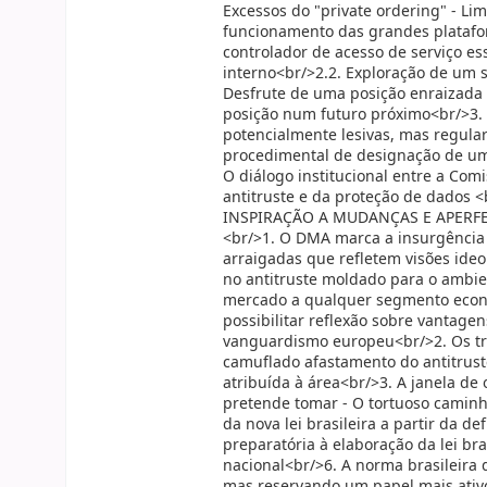
Excessos do "private ordering" - L
funcionamento das grandes platafor
controlador de acesso de serviço es
interno<br/>2.2. Exploração de um s
Desfrute de uma posição enraizada 
posição num futuro próximo<br/>3. 
potencialmente lesivas, mas regula
procedimental de designação de um c
O diálogo institucional entre a Com
antitruste e da proteção de dado
INSPIRAÇÃO A MUDANÇAS E APERF
<br/>1. O DMA marca a insurgência 
arraigadas que refletem visões id
no antitruste moldado para o ambien
mercado a qualquer segmento econô
possibilitar reflexão sobre vantage
vanguardismo europeu<br/>2. Os tra
camuflado afastamento do antitruste
atribuída à área<br/>3. A janela de
pretende tomar - O tortuoso caminho
da nova lei brasileira a partir da d
preparatória à elaboração da lei br
nacional<br/>6. A norma brasileira
mas reservando um papel mais ativ