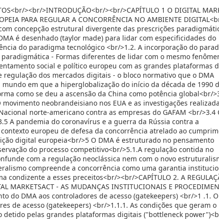
OS<br/><br/>INTRODUÇÃO<br/><br/>CAPÍTULO 1 O DIGITAL MAR
ROPEIA PARA REGULAR A CONCORRÊNCIA NO AMBIENTE DIGITAL<br
om concepção estrutural divergente das prescrições paradigmáti
DMA é desenhado (taylor made) para lidar com especificidades do
gência do paradigma tecnológico <br/>1.2. A incorporação do para
s paradigmática - Formas diferentes de lidar com o mesmo fenôme
entamento social e político europeu com as grandes plataformas di
de regulação dos mercados digitais - o bloco normativo que o DMA
 mundo em que a hiperglobalização do início da década de 1990 
orma como se deu a ascensão da China como potência global<br/>
O movimento neobrandeisiano nos EUA e as investigações realizada
 Nacional norte-americano contra as empresas do GAFAM <br/>3.4
>3.5 A pandemia do coronavírus e a guerra da Rússia contra a
contexto europeu de defesa da concorrência atrelado ao cumprim
ansição digital europeia<br/>5 O DMA é estruturado no pensamento
eservação do processo competitivo<br/>5.1.A regulação contida no
confunde com a regulação neoclássica nem com o novo estruturali
eralismo compreende a concorrência como uma garantia institucio
ma condizente a esses preceitos<br/><br/>CAPÍTULO 2. A REGULA
TAL MARKETSACT - AS MUDANÇAS INSTITUCIONAIS E PROCEDIMEN
o do DMA aos controladores de acesso (gatekeepers) <br/>1 .1. 
res de acesso (gatekeepers) <br/>1.1.1. As condições que geram o
o detido pelas grandes plataformas digitais ("bottleneck power")<b