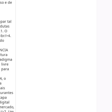
so e de
par tal
ndutas
.1. O
<br/>4.
 do
NCIA
ltura
radigma
livre
 para
4, o
a
ais
turantes
Etapa
igital
 mercado,
r/>7. Um