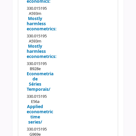
economics:
330.015195
A593m
Mostly
harmless
econometrics:
330.015195
A593m
Mostly
harmless
econometrics:
330.015195
B928e
Econometria
de
Séries
Temporais/
330.015195
E56a
Applied
econometric
time
series/
330.015195
G969e