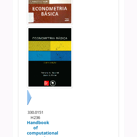
Próximo
330.0151
H236
Handbook
of
computational