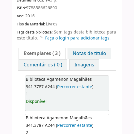
143 p.
Detalhes físicos:
9788586626890.
ISBN:
2016
Ano:
Livros
Tipo de Material:
Sem tags desta biblioteca para
Tags desta biblioteca:
este título.
Faça o login para adicionar tags.
Exemplares
( 3 )
Notas de título
Comentários ( 0 )
Imagens
Biblioteca Agamenon Magalhães
341.3787 A244 (
Percorrer estante
)
1
Disponível
Biblioteca Agamenon Magalhães
341.3787 A244 (
Percorrer estante
)
2