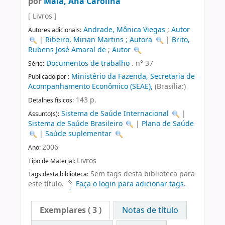
por
Maia, Ana Carolina
[ Livros ]
Andrade, Mônica Viegas
;
Autor
Autores adicionais:
|
Ribeiro, Mirian Martins
;
Autora
|
Brito,
Rubens José Amaral de
;
Autor
Documentos de trabalho
. n° 37
Série:
Ministério da Fazenda, Secretaria de
Publicado por :
Acompanhamento Econômico (SEAE),
(Brasília:)
143 p.
Detalhes físicos:
Sistema de Saúde Internacional
|
Assunto(s):
Sistema de Saúde Brasileiro
|
Plano de Saúde
|
Saúde suplementar
2006
Ano:
Livros
Tipo de Material:
Sem tags desta biblioteca para
Tags desta biblioteca:
este título.
Faça o login para adicionar tags.
Exemplares
( 3 )
Notas de título