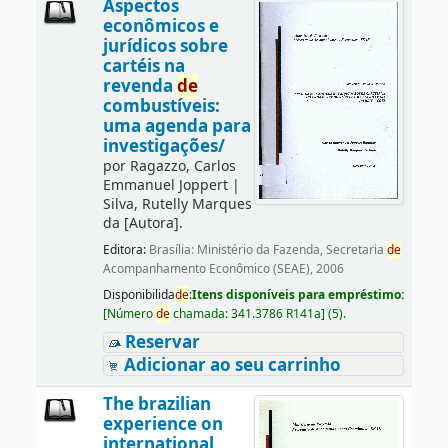
Aspectos
econômicos e
jurídicos sobre
cartéis na
revenda
de
combustíveis:
uma agenda para
investigações/
por
Ragazzo, Carlos
Emmanuel Joppert
|
Silva, Rutelly Marques
da
[Autora]
.
Editora:
Brasília: Ministério da Fazenda, Secretaria
de
Acompanhamento Econômico (SEAE), 2006
Disponibilida
de
:
Itens disponíveis para empréstimo:
[
Número
de
chamada:
341.3786 R141a
]
(5).
Reservar
Adicionar ao seu carrinho
The brazilian
experience on
international