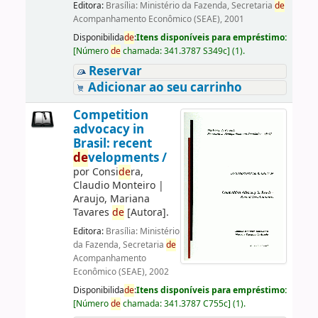
Editora:
Brasília: Ministério da Fazenda, Secretaria
de
Acompanhamento Econômico (SEAE), 2001
Disponibilida
de
:
Itens disponíveis para empréstimo:
[
Número
de
chamada:
341.3787 S349c
]
(1).
Reservar
Adicionar ao seu carrinho
Competition
advocacy in
Brasil: recent
de
velopments /
por
Consi
de
ra,
Claudio Monteiro
|
Araujo, Mariana
Tavares
de
[Autora]
.
Editora:
Brasília: Ministério
da Fazenda, Secretaria
de
Acompanhamento
Econômico (SEAE), 2002
Disponibilida
de
:
Itens disponíveis para empréstimo:
[
Número
de
chamada:
341.3787 C755c
]
(1).