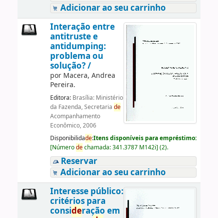
Adicionar ao seu carrinho
Interação entre
antitruste e
antidumping:
problema ou
solução? /
por
Macera, Andrea
Pereira.
Editora:
Brasília: Ministério
da Fazenda, Secretaria
de
Acompanhamento
Econômico, 2006
Disponibilida
de
:
Itens disponíveis para empréstimo:
[
Número
de
chamada:
341.3787 M142i
]
(2).
Reservar
Adicionar ao seu carrinho
Interesse público:
critérios para
consi
de
ração em