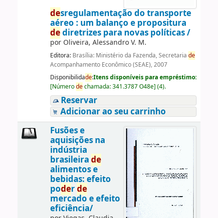
de
sregulamentação do transporte
aéreo : um balanço e propositura
de
diretrizes para novas políticas /
por
Oliveira, Alessandro V. M.
Editora:
Brasília: Ministério da Fazenda, Secretaria
de
Acompanhamento Econômico (SEAE), 2007
Disponibilida
de
:
Itens disponíveis para empréstimo:
[
Número
de
chamada:
341.3787 O48e
]
(4).
Reservar
Adicionar ao seu carrinho
Fusões e
aquisições na
indústria
brasileira
de
alimentos e
bebidas: efeito
po
de
r
de
mercado e efeito
eficiência/