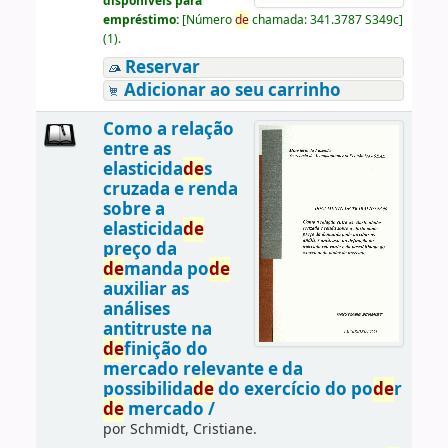
disponíveis para
empréstimo:
[
Número
de
chamada:
341.3787 S349c
]
(1).
Reservar
Adicionar ao seu carrinho
Como a relação
entre as
elasticida
de
s
cruzada e renda
sobre a
elasticida
de
preço da
de
manda po
de
auxiliar as
análises
antitruste na
de
finição do
mercado relevante e da
possibilida
de
do exercício do po
de
r
de
mercado /
por
Schmidt, Cristiane.