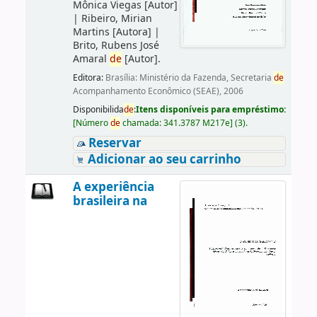
Mônica Viegas
[Autor]
|
Ribeiro, Mirian
Martins
[Autora]
|
Brito, Rubens José
Amaral
de
[Autor]
.
Editora:
Brasília: Ministério da Fazenda, Secretaria
de
Acompanhamento Econômico (SEAE), 2006
Disponibilida
de
:
Itens disponíveis para empréstimo:
[
Número
de
chamada:
341.3787 M217e
]
(3).
Reservar
Adicionar ao seu carrinho
A experiência
brasileira na