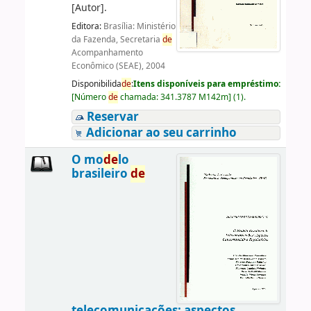
[Autor]
.
Editora:
Brasília: Ministério
da Fazenda, Secretaria
de
Acompanhamento
Econômico (SEAE), 2004
Disponibilida
de
:
Itens disponíveis para empréstimo:
[
Número
de
chamada:
341.3787 M142m
]
(1).
Reservar
Adicionar ao seu carrinho
O mo
de
lo
brasileiro
de
telecomunicações: aspectos