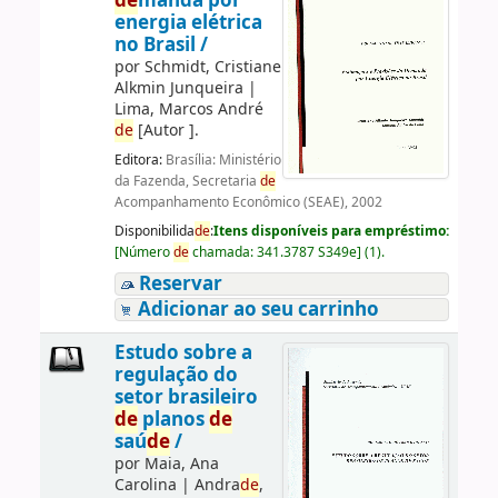
de
manda por
energia elétrica
no Brasil /
por
Schmidt, Cristiane
Alkmin Junqueira
|
Lima, Marcos André
de
[Autor ]
.
Editora:
Brasília: Ministério
da Fazenda, Secretaria
de
Acompanhamento Econômico (SEAE), 2002
Disponibilida
de
:
Itens disponíveis para empréstimo:
[
Número
de
chamada:
341.3787 S349e
]
(1).
Reservar
Adicionar ao seu carrinho
Estudo sobre a
regulação do
setor brasileiro
de
planos
de
saú
de
/
por
Maia, Ana
Carolina
|
Andra
de
,