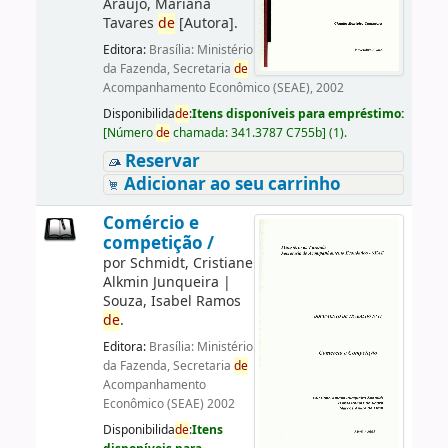
Araujo, Mariana
Tavares
de
[Autora]
.
Editora:
Brasília: Ministério
da Fazenda, Secretaria
de
Acompanhamento Econômico (SEAE), 2002
Disponibilida
de
:
Itens disponíveis para empréstimo:
[
Número
de
chamada:
341.3787 C755b
]
(1).
Reservar
Adicionar ao seu carrinho
Comércio e
competição /
por
Schmidt, Cristiane
Alkmin Junqueira
|
Souza, Isabel Ramos
de
.
Editora:
Brasília: Ministério
da Fazenda, Secretaria
de
Acompanhamento
Econômico (SEAE) 2002
Disponibilida
de
:
Itens