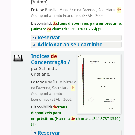
[Autora]
.
Editora:
Brasília: Ministério da Fazenda, Secretaria
de
Acompanhamento Econômico (SEAE), 2002
Disponibilida
de
:
Itens disponíveis para empréstimo:
[
Número
de
chamada:
341.3787 C755i
]
(1).
Reservar
Adicionar ao seu carrinho
Indices
de
Concentração /
por
Schmidt,
Cristiane.
Editora:
Brasília: Ministério
da Fazenda, Secretaria
de
Acompanhamento
Econômico (SEAE), 2002
Disponibilida
de
:
Itens
disponíveis para
empréstimo:
[
Número
de
chamada:
341.3787 S349i
]
(1).
Reservar