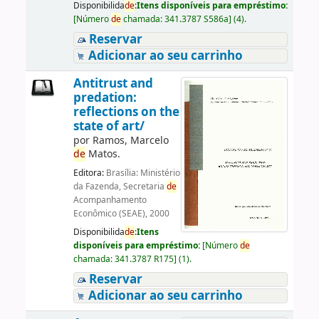
Disponibilida
de
:
Itens disponíveis para empréstimo:
[
Número
de
chamada:
341.3787 S586a
]
(4).
Reservar
Adicionar ao seu carrinho
Antitrust and
predation:
reflections on the
state of art/
por
Ramos, Marcelo
de
Matos.
Editora:
Brasília: Ministério
da Fazenda, Secretaria
de
Acompanhamento
Econômico (SEAE), 2000
Disponibilida
de
:
Itens
disponíveis para empréstimo:
[
Número
de
chamada:
341.3787 R175
]
(1).
Reservar
Adicionar ao seu carrinho