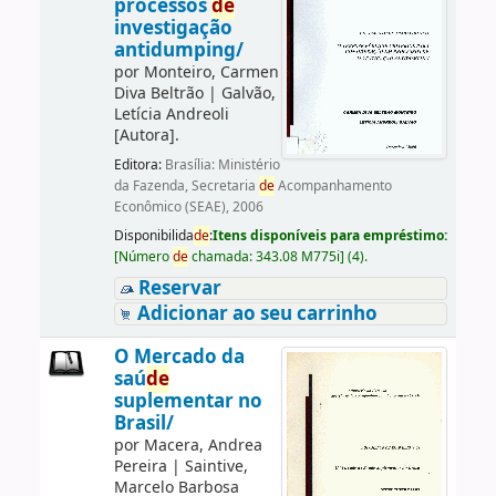
processos
de
investigação
antidumping/
por
Monteiro, Carmen
Diva Beltrão
|
Galvão,
Letícia Andreoli
[Autora]
.
Editora:
Brasília: Ministério
da Fazenda, Secretaria
de
Acompanhamento
Econômico (SEAE), 2006
Disponibilida
de
:
Itens disponíveis para empréstimo:
[
Número
de
chamada:
343.08 M775i
]
(4).
Reservar
Adicionar ao seu carrinho
O Mercado da
saú
de
suplementar no
Brasil/
por
Macera, Andrea
Pereira
|
Saintive,
Marcelo Barbosa