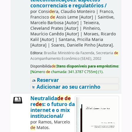
concorrenciais e regulatórios /
por
Consi
de
ra, Claudio Monteiro
|
Franco,
Francisco
de
Assis Leme
[Autor]
|
Saintive,
Marcelo Barbosa
[Autor]
|
Teixeira,
Cleveland Prates
[Autor]
|
Pinheiro,
Maurício Canêdo
[Autor]
|
Moraes, Ricardo
Kalil
[Autor]
|
Santana, Pricilla Maria
[Autora]
|
Soares, Danielle Pinho
[Autora]
.
Editora:
Brasília: Ministério da Fazenda, Secretaria
de
Acompanhamento Econômico (SEAE), 2002
Disponibilida
de
:
Itens disponíveis para empréstimo:
[
Número
de
chamada:
341.3787 C755m
]
(1).
Reservar
Adicionar ao seu carrinho
Neutralida
de
de
re
de
s: o futuro da
internet e o mix
institucional/
por
Ramos, Marcelo
de
Matos.