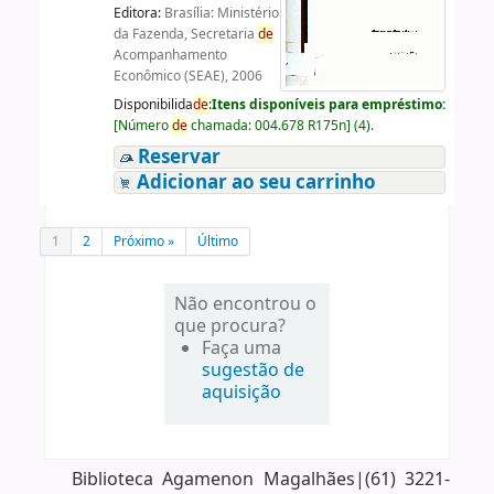
Editora:
Brasília: Ministério
da Fazenda, Secretaria
de
Acompanhamento
Econômico (SEAE), 2006
Disponibilida
de
:
Itens disponíveis para empréstimo:
[
Número
de
chamada:
004.678 R175n
]
(4).
Reservar
Adicionar ao seu carrinho
1
2
Próximo »
Último
Não encontrou o
que procura?
Faça uma
sugestão de
aquisição
Biblioteca Agamenon Magalhães|(61) 3221-