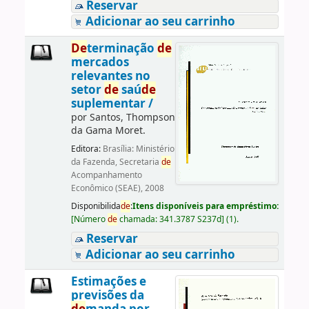
Reservar
Adicionar ao seu carrinho
De
terminação
de
mercados
relevantes no
setor
de
saú
de
suplementar /
por
Santos, Thompson
da Gama Moret.
Editora:
Brasília: Ministério
da Fazenda, Secretaria
de
Acompanhamento
Econômico (SEAE), 2008
Disponibilida
de
:
Itens disponíveis para empréstimo:
[
Número
de
chamada:
341.3787 S237d
]
(1).
Reservar
Adicionar ao seu carrinho
Estimações e
previsões da