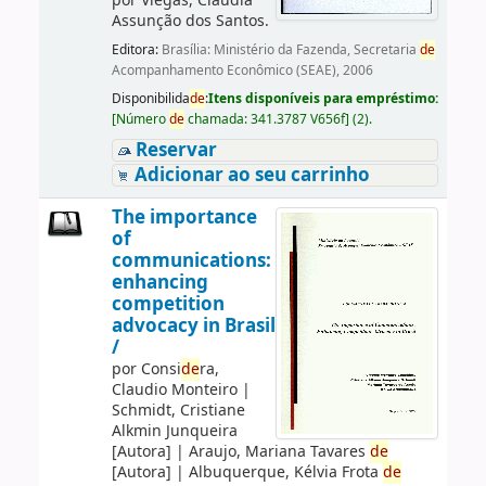
por
Viegas, Claudia
Assunção dos Santos.
Editora:
Brasília: Ministério da Fazenda, Secretaria
de
Acompanhamento Econômico (SEAE), 2006
Disponibilida
de
:
Itens disponíveis para empréstimo:
[
Número
de
chamada:
341.3787 V656f
]
(2).
Reservar
Adicionar ao seu carrinho
The importance
of
communications:
enhancing
competition
advocacy in Brasil
/
por
Consi
de
ra,
Claudio Monteiro
|
Schmidt, Cristiane
Alkmin Junqueira
[Autora]
|
Araujo, Mariana Tavares
de
[Autora]
|
Albuquerque, Kélvia Frota
de