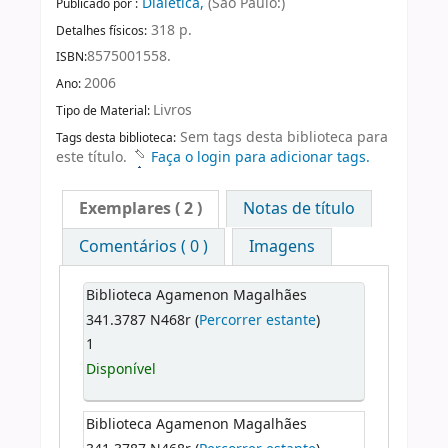
Dialética,
(São Paulo:)
Publicado por :
318 p.
Detalhes físicos:
8575001558.
ISBN:
2006
Ano:
Livros
Tipo de Material:
Sem tags desta biblioteca para
Tags desta biblioteca:
este título.
Faça o login para adicionar tags.
Exemplares
( 2 )
Notas de título
Comentários ( 0 )
Imagens
Biblioteca Agamenon Magalhães
341.3787 N468r (
Percorrer estante
)
1
Disponível
Biblioteca Agamenon Magalhães