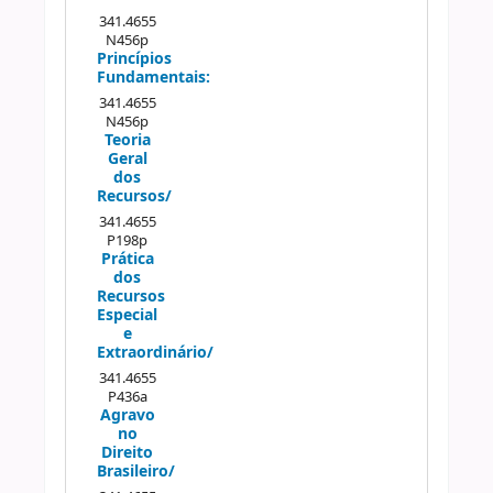
Próximo
341.4655
N456p
Princípios
Fundamentais:
341.4655
N456p
Teoria
Geral
dos
Recursos/
341.4655
P198p
Prática
dos
Recursos
Especial
e
Extraordinário/
341.4655
P436a
Agravo
no
Direito
Brasileiro/