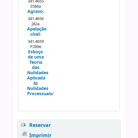
341.4655
S586a
Agravo:
341.4656
J82a
Apelação
cível:
341.4659
P289e
Esboço
de uma
Teoria
das
Nulidades
Aplicada
às
Nulidades
Processuais/
Reservar
Imprimir