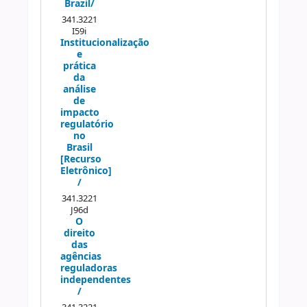
Brazil/
341.3221
I59i
Institucionalização
e
prática
da
análise
de
impacto
regulatório
no
Brasil
[Recurso
Eletrônico]
/
341.3221
J96d
O
direito
das
agências
reguladoras
independentes
/