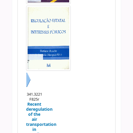
Próximo
341.3221
F825r
Recent
deregulation
of the
air
transportation
in