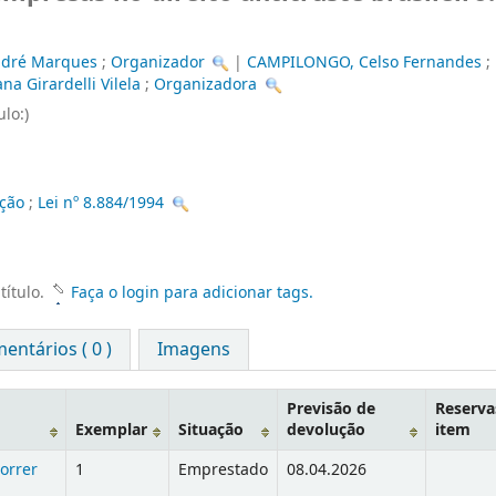
ndré Marques
;
Organizador
|
CAMPILONGO, Celso Fernandes
;
ana Girardelli Vilela
;
Organizadora
ulo:)
ação
;
Lei nº 8.884/1994
título.
Faça o login para adicionar tags.
entários ( 0 )
Imagens
Previsão de
Reserva
Exemplar
Situação
devolução
item
orrer
1
Emprestado
08.04.2026