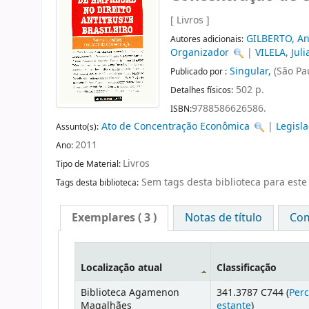
[ Livros ]
GILBERTO, A
Autores adicionais:
Organizador
|
VILELA, Juli
Singular,
(São Pa
Publicado por :
502 p.
Detalhes físicos:
9788586626586.
ISBN:
Ato de Concentração Econômica
|
Legisl
Assunto(s):
2011
Ano:
Livros
Tipo de Material:
Sem tags desta biblioteca para este 
Tags desta biblioteca:
Exemplares
( 3 )
Notas de título
Com
Localização atual
Classificação
Biblioteca Agamenon
341.3787 C744 (
Perc
Magalhães
estante
)