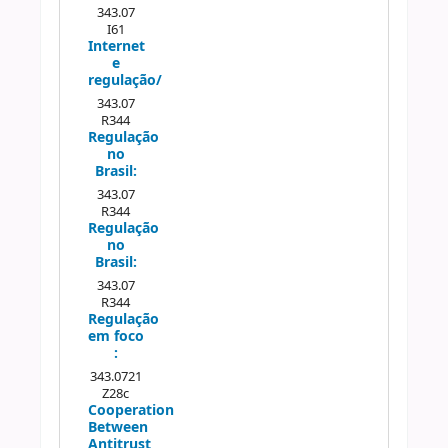
343.07
I61
Internet
e
regulação/
343.07
R344
Regulação
no
Brasil:
343.07
R344
Regulação
no
Brasil:
343.07
R344
Regulação
em foco
:
343.0721
Z28c
Cooperation
Between
Antitrust