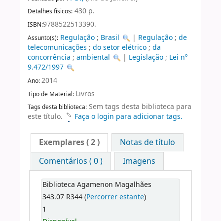
430 p.
Detalhes físicos:
9788522513390.
ISBN:
Regulação
;
Brasil
|
Regulação
;
de
Assunto(s):
telecomunicações
;
do setor elétrico
;
da
concorrência
;
ambiental
|
Legislação
;
Lei nº
9.472/1997
2014
Ano:
Livros
Tipo de Material:
Sem tags desta biblioteca para
Tags desta biblioteca:
este título.
Faça o login para adicionar tags.
Exemplares
( 2 )
Notas de título
Comentários ( 0 )
Imagens
Biblioteca Agamenon Magalhães
343.07 R344 (
Percorrer estante
)
1