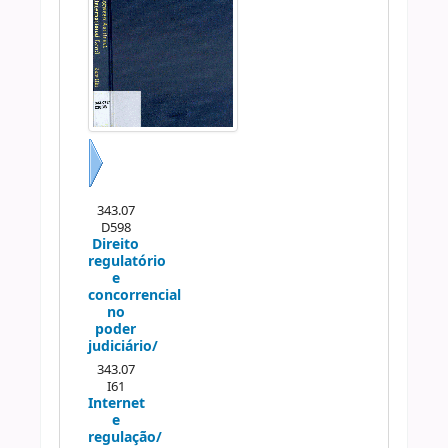
Próximo
343.07
D598
Direito
regulatório
e
concorrencial
no
poder
judiciário/
343.07
I61
Internet
e
regulação/