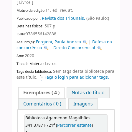
[ Livros ]
11. ed. rev. at.
Motivo da edição:
Revista dos Tribunais,
(São Paulo:)
Publicado por :
507 p.
Detalhes físicos:
9786556142838.
ISBN:
Forgioni, Paula Andrea
|
Defesa da
Assunto(s):
concorrência
|
Direito Concorrencial
2020
Ano:
Livros
Tipo de Material:
Sem tags desta biblioteca para
Tags desta biblioteca:
este título.
Faça o login para adicionar tags.
Exemplares
( 4 )
Notas de título
Comentários ( 0 )
Imagens
Biblioteca Agamenon Magalhães
341.3787 F721f (
Percorrer estante
)