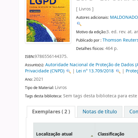
[ Livros ]
MALDONADO, 
Autores adicionais:
3. ed. rev. at. 
Motivo da edição:
Thomson Reuters
Publicado por :
464 p.
Detalhes físicos:
9786556144375.
ISBN:
Autoridade Nacional de Proteção de Dados 
Assunto(s):
Privacidade (CNPD)
|
Lei nº 13.709/2018
|
Prote
2021
Ano:
Livros
Tipo de Material:
Sem tags desta biblioteca para este 
Tags desta biblioteca:
Exemplares
( 2 )
Notas de título
Com
Localização atual
Classificação