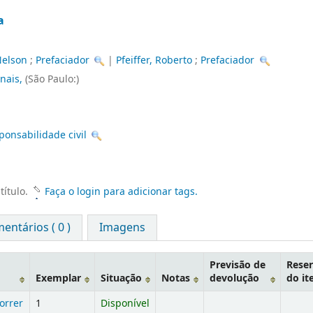
a
Nelson
;
Prefaciador
|
Pfeiffer, Roberto
;
Prefaciador
unais,
(São Paulo:)
ponsabilidade civil
título.
Faça o login para adicionar tags.
entários ( 0 )
Imagens
Previsão de
Reser
Exemplar
Situação
Notas
devolução
do i
orrer
1
Disponível