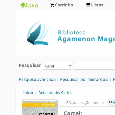
Carrinho
Listas
Biblioteca
Agamenon
Magalhães
Pesquisar
Pesquisa avançada
Pesquisar por hierarquia
P
Início
›
Detalhes de:
Cartel:
Visualização normal
V
Cartel: