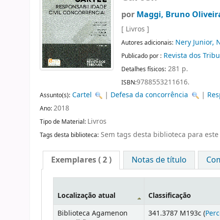
por
Maggi, Bruno Oliveir
[ Livros ]
Nery Junior, 
Autores adicionais:
Revista dos Trib
Publicado por :
281 p.
Detalhes físicos:
9788553211616.
ISBN:
Cartel
|
Defesa da concorrência
|
Res
Assunto(s):
2018
Ano:
Livros
Tipo de Material:
Sem tags desta biblioteca para este 
Tags desta biblioteca:
Exemplares
( 2 )
Notas de título
Com
Localização atual
Classificação
Biblioteca Agamenon
341.3787 M193c (
Perc