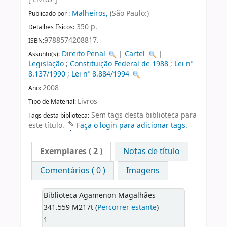
Malheiros,
(São Paulo:)
Publicado por :
350 p.
Detalhes físicos:
9788574208817.
ISBN:
Direito Penal
|
Cartel
|
Assunto(s):
Legislação
;
Constituição Federal de 1988
;
Lei nº
8.137/1990
;
Lei nº 8.884/1994
2008
Ano:
Livros
Tipo de Material:
Sem tags desta biblioteca para
Tags desta biblioteca:
este título.
Faça o login para adicionar tags.
Exemplares
( 2 )
Notas de título
Comentários ( 0 )
Imagens
Biblioteca Agamenon Magalhães
341.559 M217t (
Percorrer estante
)
1