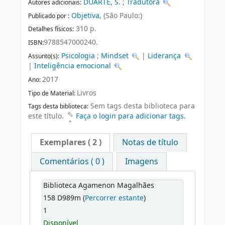
DUARTE, S.
;
Tradutora
Autores adicionais:
Objetiva,
(São Paulo:)
Publicado por :
310 p.
Detalhes físicos:
9788547000240.
ISBN:
Psicologia
;
Mindset
|
Liderança
Assunto(s):
|
Inteligência emocional
2017
Ano:
Livros
Tipo de Material:
Sem tags desta biblioteca para
Tags desta biblioteca:
este título.
Faça o login para adicionar tags.
Exemplares
( 2 )
Notas de título
Comentários ( 0 )
Imagens
Biblioteca Agamenon Magalhães
158 D989m (
Percorrer estante
)
1
Disponível