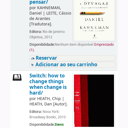
pensar/
por
KAHNEMAN,
Daniel
|
LEITE, Cássio
de Arantes
[Tradutora]
.
Editora:
Rio de Janeiro:
Objetiva, 2012
Disponibilidade:
Nenhum item disponível
Emprestado
(1).
Reservar
Adicionar ao seu carrinho
Switch: how to
change things
when change is
hard/
por
HEATH, Chip
|
HEATH, Dan
[Autor]
.
Editora:
Nova York:
Broadway Books, 2010
Disponibilidade:
Itens