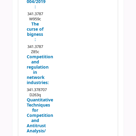
004/2019
:
341.3787
W959c
The
curse of
bigness
:
341.3787
Z85c
Competition
and
regulation
in
network
industries:
341.378707
D263q
Quantitative
Techniques
for
Competition
and
Antitrust
Analysis/