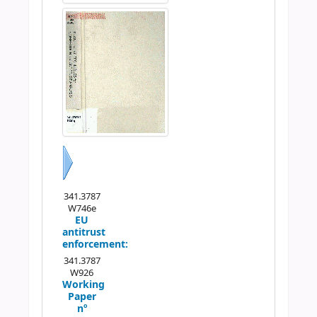
Próximo
341.3787
W746e
EU
antitrust
enforcement:
341.3787
W926
Working
Paper
nº