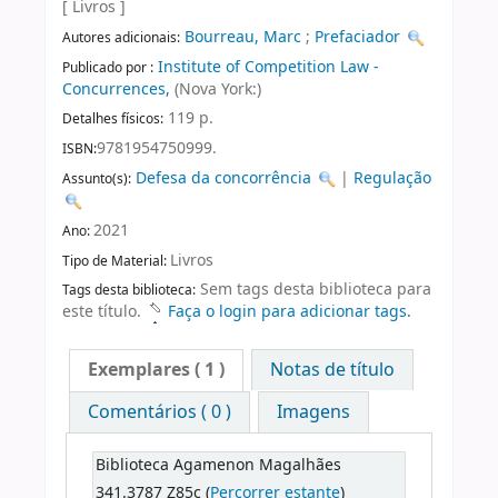
[ Livros ]
Bourreau, Marc
;
Prefaciador
Autores adicionais:
Institute of Competition Law -
Publicado por :
Concurrences,
(Nova York:)
119 p.
Detalhes físicos:
9781954750999.
ISBN:
Defesa da concorrência
|
Regulação
Assunto(s):
2021
Ano:
Livros
Tipo de Material:
Sem tags desta biblioteca para
Tags desta biblioteca:
este título.
Faça o login para adicionar tags.
Exemplares
( 1 )
Notas de título
Comentários ( 0 )
Imagens
Biblioteca Agamenon Magalhães
341.3787 Z85c (
Percorrer estante
)