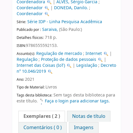
Coordenadora
|
ALVES, Sérgio Garcia
;
Coordenador
|
DONEDA, Danilo.
;
Coordenador
Série IDP - Linha Pesquisa Acadêmica
Série:
Saraiva,
(São Paulo:)
Publicado por :
718 p.
Detalhes físicos:
9786555592153.
ISBN:
Regulação de mercado
;
Internet
|
Assunto(s):
Regulação
;
Proteção de dados pessoais
|
Internet das Coisas (IoT)
|
Legislação
;
Decreto
nº 10.046/2019
2021
Ano:
Livros
Tipo de Material:
Sem tags desta biblioteca para
Tags desta biblioteca:
este título.
Faça o login para adicionar tags.
Exemplares
( 2 )
Notas de título
Comentários ( 0 )
Imagens