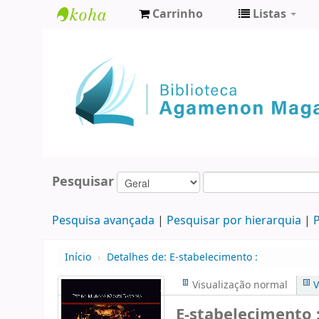
Carrinho
Listas
Biblioteca
Agamenon
Magalhães
Pesquisar
Pesquisa avançada
Pesquisar por hierarquia
P
Início
›
Detalhes de:
E-stabelecimento :
Visualização normal
V
E-stabelecimento 