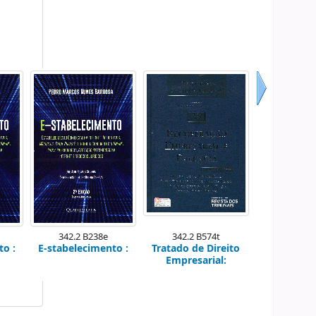
Próximo
342.2 B238e
342.2 B574t
to :
E-stabelecimento :
Tratado de Direito
Empresarial: