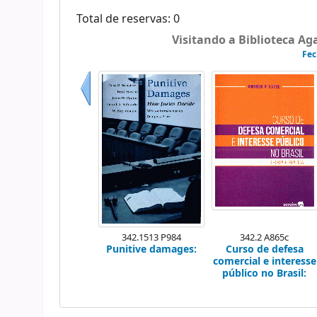
Total de reservas: 0
Visitando a Biblioteca A
Fec
Anterior
342.1513 P984
342.2 A865c
Punitive damages:
Curso de defesa
comercial e interesse
público no Brasil: