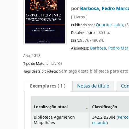
por
Barbosa, Pedro Marc
[ Livros ]
Quartier Latin,
(S
Publicado por :
351 p.
Detalhes físicos:
8576749084.
ISBN:
Barbosa, Pedro Ma
Assunto(s):
2018
Ano:
Livros
Tipo de Material:
Sem tags desta biblioteca para este 
Tags desta biblioteca:
Exemplares
( 1 )
Notas de título
Com
Localização atual
Classificação
Biblioteca Agamenon
342.2 B238e (
Perco
Magalhães
estante
)