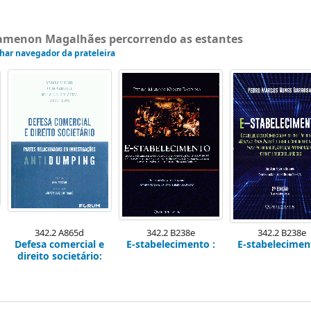
gamenon Magalhães percorrendo as estantes
har navegador da prateleira
342.2 A865d
342.2 B238e
342.2 B238e
Defesa comercial e
E-stabelecimento :
E-stabelecimen
direito societário: