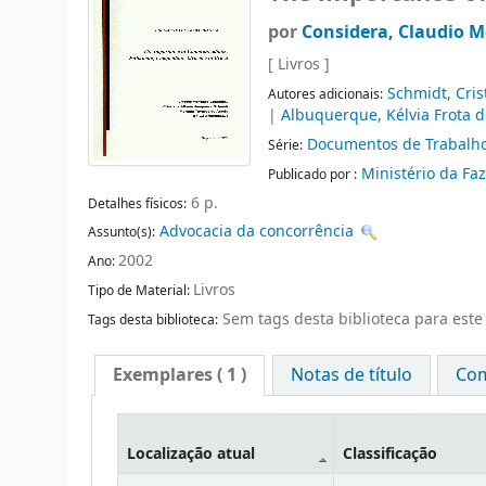
por
Considera, Claudio M
[ Livros ]
Schmidt, Cris
Autores adicionais:
|
Albuquerque, Kélvia Frota d
Documentos de Trabalh
Série:
Ministério da F
Publicado por :
6 p.
Detalhes físicos:
Advocacia da concorrência
Assunto(s):
2002
Ano:
Livros
Tipo de Material:
Sem tags desta biblioteca para este 
Tags desta biblioteca:
Exemplares
( 1 )
Notas de título
Com
Localização atual
Classificação