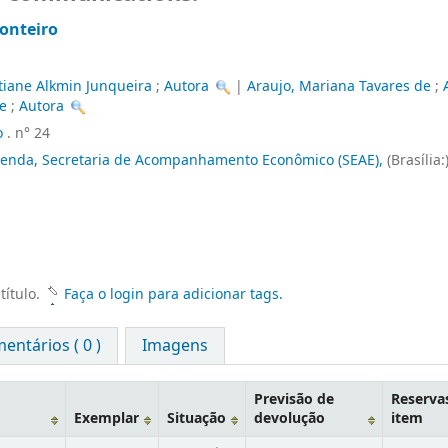
onteiro
tiane Alkmin Junqueira
;
Autora
|
Araujo, Mariana Tavares de
;
e
;
Autora
o
. n° 24
azenda, Secretaria de Acompanhamento Econômico (SEAE),
(Brasília:
título.
Faça o login para adicionar tags.
entários ( 0 )
Imagens
Previsão de
Reserva
Exemplar
Situação
devolução
item