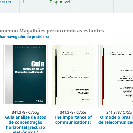
correr
1
Disponível
gamenon Magalhães percorrendo as estantes
har navegador da prateleira
341.3787 C755g
341.3787 C755i
341.3787 C755
Guia análise de atos
The importance of
O modelo brasil
de concentração
communications:
de telecomunica
horizontal [recurso
eletrônico] /