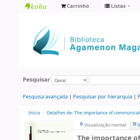
Carrinho
Listas
Biblioteca
Agamenon
Magalhães
Pesquisar
Pesquisa avançada
Pesquisar por hierarquia
P
Início
›
Detalhes de:
The importance of communicat
Visualização normal
V
The importance o