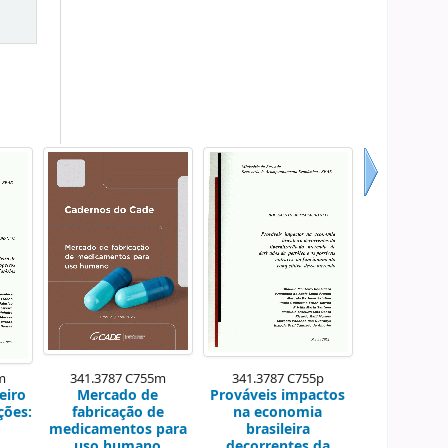
Próximo
m
341.3787 C755m
341.3787 C755p
eiro
Mercado de
Prováveis impactos
ções:
fabricação de
na economia
medicamentos para
brasileira
uso humano
decorrentes da