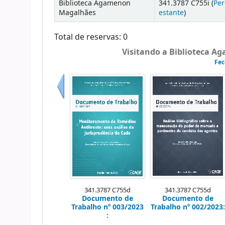
Biblioteca Agamenon
341.3787 C755i (
Per
Magalhães
estante
)
Total de reservas: 0
Visitando a Biblioteca A
Fec
Anterior
341.3787 C755d
341.3787 C755d
Documento de
Documento de
Trabalho nº 003/2023
Trabalho nº 002/2023:
: