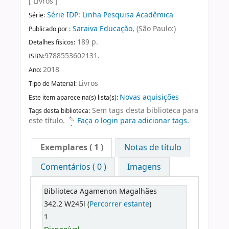
[ Livros ]
Série IDP: Linha Pesquisa Acadêmica
Série:
Saraiva Educação,
(São Paulo:)
Publicado por :
189 p.
Detalhes físicos:
9788553602131.
ISBN:
2018
Ano:
Livros
Tipo de Material:
Novas aquisições
Este item aparece na(s) lista(s):
Sem tags desta biblioteca para
Tags desta biblioteca:
este título.
Faça o login para adicionar tags.
Exemplares
( 1 )
Notas de título
Comentários ( 0 )
Imagens
Biblioteca Agamenon Magalhães
342.2 W245l (
Percorrer estante
)
1