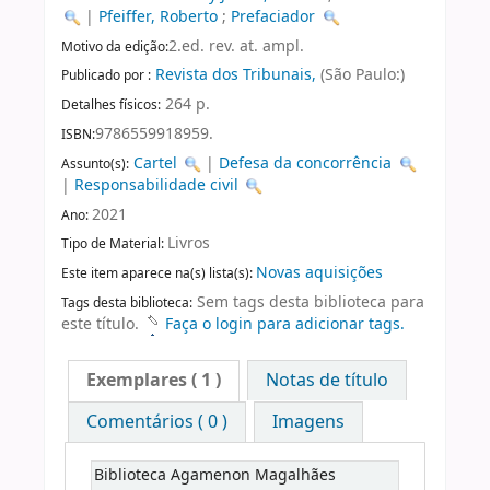
|
Pfeiffer, Roberto
;
Prefaciador
2.ed. rev. at. ampl.
Motivo da edição:
Revista dos Tribunais,
(São Paulo:)
Publicado por :
264 p.
Detalhes físicos:
9786559918959.
ISBN:
Cartel
|
Defesa da concorrência
Assunto(s):
|
Responsabilidade civil
2021
Ano:
Livros
Tipo de Material:
Novas aquisições
Este item aparece na(s) lista(s):
Sem tags desta biblioteca para
Tags desta biblioteca:
este título.
Faça o login para adicionar tags.
Exemplares
( 1 )
Notas de título
Comentários ( 0 )
Imagens
Biblioteca Agamenon Magalhães