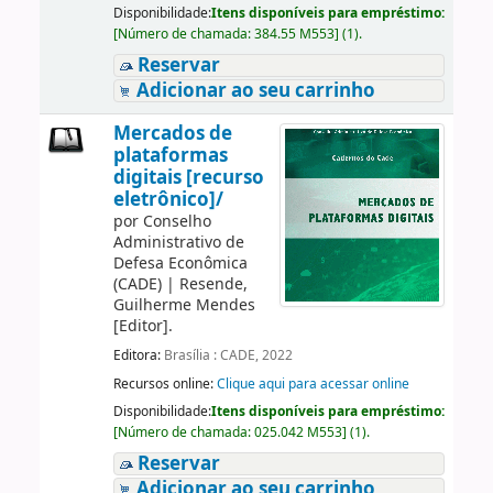
Disponibilidade:
Itens disponíveis para empréstimo:
[
Número de chamada:
384.55 M553
]
(1).
Reservar
Adicionar ao seu carrinho
Mercados de
plataformas
digitais [recurso
eletrônico]/
por
Conselho
Administrativo de
Defesa Econômica
(CADE)
|
Resende,
Guilherme Mendes
[Editor]
.
Editora:
Brasília : CADE, 2022
Recursos online:
Clique aqui para acessar online
Disponibilidade:
Itens disponíveis para empréstimo:
[
Número de chamada:
025.042 M553
]
(1).
Reservar
Adicionar ao seu carrinho