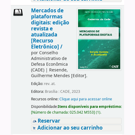
Mercados de
plataformas
digitais: edição
revista e
atualizada
[Recurso
Eletrônico] /
por
Conselho
Administrativo de
Defesa Econômica
(CADE)
|
Resende,
Guilherme Mendes
[Editor]
.
Edição:
rev. at.
Editora:
Brasília : CADE, 2023
Recursos online:
Clique aqui para acessar online
Disponibilidade:
Itens disponíveis para empréstimo:
[
Número de chamada:
025.042 M553
]
(1).
Reservar
Adicionar ao seu carrinho