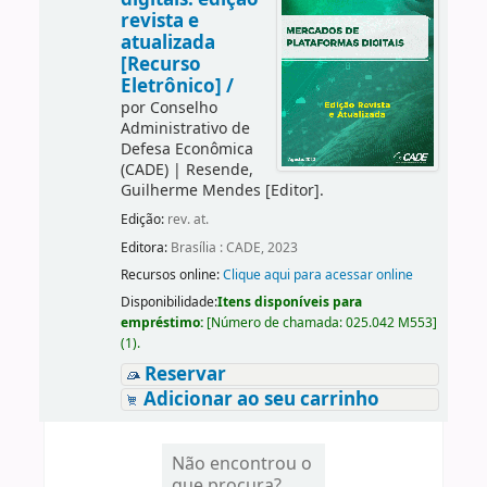
revista e
atualizada
[Recurso
Eletrônico] /
por
Conselho
Administrativo de
Defesa Econômica
(CADE)
|
Resende,
Guilherme Mendes
[Editor]
.
Edição:
rev. at.
Editora:
Brasília : CADE, 2023
Recursos online:
Clique aqui para acessar online
Disponibilidade:
Itens disponíveis para
empréstimo:
[
Número de chamada:
025.042 M553
]
(1).
Reservar
Adicionar ao seu carrinho
Não encontrou o
que procura?