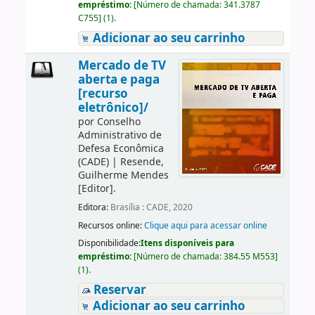
empréstimo:
[
Número de chamada:
341.3787
C755
]
(1).
Adicionar ao seu carrinho
Mercado de TV
aberta e paga
[recurso
eletrônico]/
por
Conselho
Administrativo de
Defesa Econômica
(CADE)
|
Resende,
Guilherme Mendes
[Editor]
.
Editora:
Brasília : CADE, 2020
Recursos online:
Clique aqui para acessar online
Disponibilidade:
Itens disponíveis para
empréstimo:
[
Número de chamada:
384.55 M553
]
(1).
Reservar
Adicionar ao seu carrinho