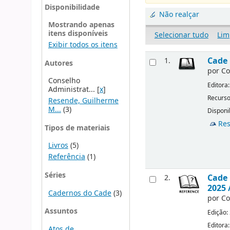
Disponibilidade
Não realçar
Mostrando apenas
itens disponíveis
Selecionar tudo
Lim
Exibir todos os itens
Cade 
1.
Autores
por
Co
Conselho
Editora
Administrat...
[
x
]
Recurso
Resende, Guilherme
M...
(3)
Disponi
Res
Tipos de materiais
Livros
(5)
Referência
(1)
Séries
Cade 
2.
2025 
Cadernos do Cade
(3)
por
Co
Assuntos
Edição:
Editora
Atos de