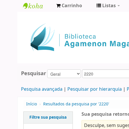
Carrinho
Listas
Biblioteca
Agamenon
Magalhães
Pesquisar
Pesquisa avançada
Pesquisar por hierarquia
P
Início
›
Resultados da pesquisa por '2220'
Sua pesquisa retorno
Filtre sua pesquisa
Desculpe, sem suges