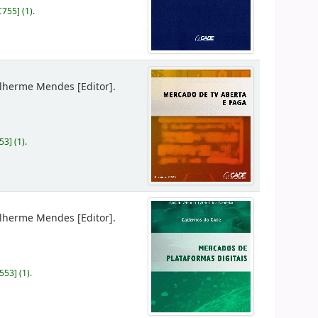
C755
]
(1).
ilherme Mendes
[Editor]
.
53
]
(1).
ilherme Mendes
[Editor]
.
M553
]
(1).