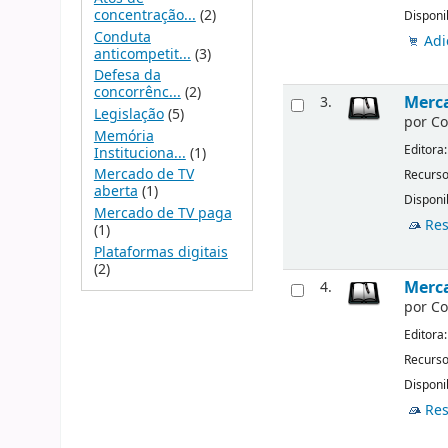
concentração...
(2)
Disponi
Conduta
Adi
anticompetit...
(3)
Defesa da
concorrênc...
(2)
Merca
3.
Legislação
(5)
por
Co
Memória
Editora
Instituciona...
(1)
Mercado de TV
Recurso
aberta
(1)
Disponi
Mercado de TV paga
Res
(1)
Plataformas digitais
(2)
Merca
4.
por
Co
Editora
Recurso
Disponi
Res