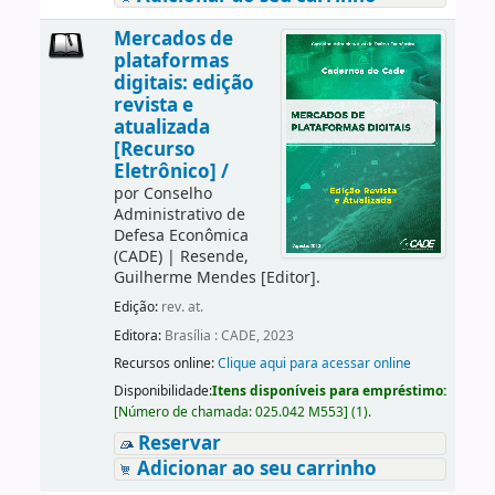
Mercados de
plataformas
digitais: edição
revista e
atualizada
[Recurso
Eletrônico] /
por
Conselho
Administrativo de
Defesa Econômica
(CADE)
|
Resende,
Guilherme Mendes
[Editor]
.
Edição:
rev. at.
Editora:
Brasília : CADE, 2023
Recursos online:
Clique aqui para acessar online
Disponibilidade:
Itens disponíveis para empréstimo:
[
Número de chamada:
025.042 M553
]
(1).
Reservar
Adicionar ao seu carrinho