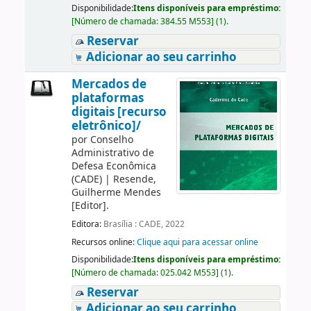
Disponibilidade:
Itens disponíveis para empréstimo:
[
Número de chamada:
384.55 M553
]
(1).
Reservar
Adicionar ao seu carrinho
Mercados de
plataformas
digitais [recurso
eletrônico]/
por
Conselho
Administrativo de
Defesa Econômica
(CADE)
|
Resende,
Guilherme Mendes
[Editor]
.
Editora:
Brasília : CADE, 2022
Recursos online:
Clique aqui para acessar online
Disponibilidade:
Itens disponíveis para empréstimo:
[
Número de chamada:
025.042 M553
]
(1).
Reservar
Adicionar ao seu carrinho