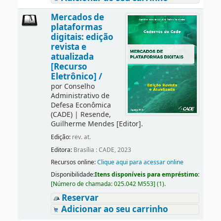
Mercados de
plataformas
digitais: edição
revista e
atualizada
[Recurso
Eletrônico] /
por
Conselho
Administrativo de
Defesa Econômica
(CADE)
|
Resende,
Guilherme Mendes
[Editor]
.
Edição:
rev. at.
Editora:
Brasília : CADE, 2023
Recursos online:
Clique aqui para acessar online
Disponibilidade:
Itens disponíveis para empréstimo:
[
Número de chamada:
025.042 M553
]
(1).
Reservar
Adicionar ao seu carrinho