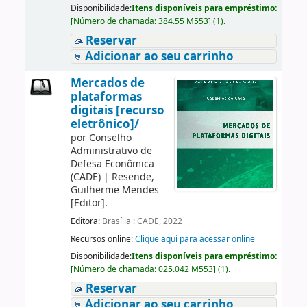
Disponibilidade:
Itens disponíveis para empréstimo:
[
Número de chamada:
384.55 M553
]
(1).
Reservar
Adicionar ao seu carrinho
Mercados de
plataformas
digitais [recurso
eletrônico]/
por
Conselho
Administrativo de
Defesa Econômica
(CADE)
|
Resende,
Guilherme Mendes
[Editor]
.
Editora:
Brasília : CADE, 2022
Recursos online:
Clique aqui para acessar online
Disponibilidade:
Itens disponíveis para empréstimo:
[
Número de chamada:
025.042 M553
]
(1).
Reservar
Adicionar ao seu carrinho