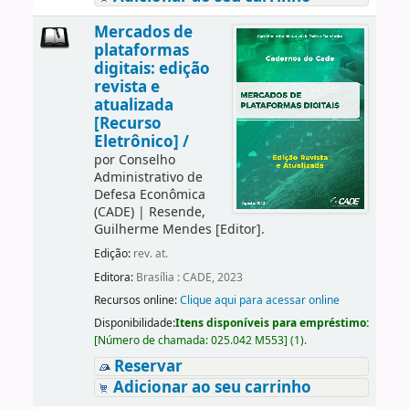
Mercados de
plataformas
digitais: edição
revista e
atualizada
[Recurso
Eletrônico] /
por
Conselho
Administrativo de
Defesa Econômica
(CADE)
|
Resende,
Guilherme Mendes
[Editor]
.
Edição:
rev. at.
Editora:
Brasília : CADE, 2023
Recursos online:
Clique aqui para acessar online
Disponibilidade:
Itens disponíveis para empréstimo:
[
Número de chamada:
025.042 M553
]
(1).
Reservar
Adicionar ao seu carrinho