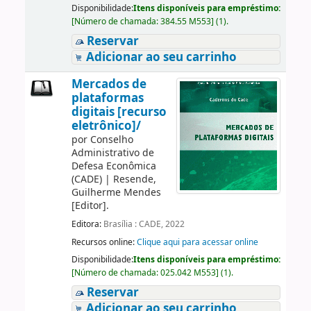
Disponibilidade:
Itens disponíveis para empréstimo:
[
Número de chamada:
384.55 M553
]
(1).
Reservar
Adicionar ao seu carrinho
Mercados de
plataformas
digitais [recurso
eletrônico]/
por
Conselho
Administrativo de
Defesa Econômica
(CADE)
|
Resende,
Guilherme Mendes
[Editor]
.
Editora:
Brasília : CADE, 2022
Recursos online:
Clique aqui para acessar online
Disponibilidade:
Itens disponíveis para empréstimo:
[
Número de chamada:
025.042 M553
]
(1).
Reservar
Adicionar ao seu carrinho