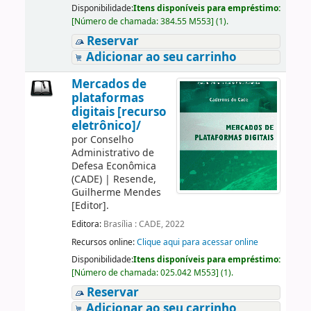
Disponibilidade:
Itens disponíveis para empréstimo:
[
Número de chamada:
384.55 M553
]
(1).
Reservar
Adicionar ao seu carrinho
Mercados de
plataformas
digitais [recurso
eletrônico]/
por
Conselho
Administrativo de
Defesa Econômica
(CADE)
|
Resende,
Guilherme Mendes
[Editor]
.
Editora:
Brasília : CADE, 2022
Recursos online:
Clique aqui para acessar online
Disponibilidade:
Itens disponíveis para empréstimo:
[
Número de chamada:
025.042 M553
]
(1).
Reservar
Adicionar ao seu carrinho