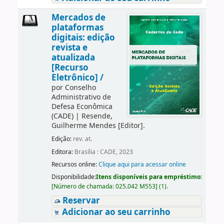
Mercados de
plataformas
digitais: edição
revista e
atualizada
[Recurso
Eletrônico] /
por
Conselho
Administrativo de
Defesa Econômica
(CADE)
|
Resende,
Guilherme Mendes
[Editor]
.
Edição:
rev. at.
Editora:
Brasília : CADE, 2023
Recursos online:
Clique aqui para acessar online
Disponibilidade:
Itens disponíveis para empréstimo:
[
Número de chamada:
025.042 M553
]
(1).
Reservar
Adicionar ao seu carrinho