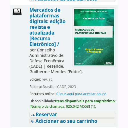
Mercados de
plataformas
digitais: edição
revista e
atualizada
[Recurso
Eletrônico] /
por
Conselho
Administrativo de
Defesa Econômica
(CADE)
|
Resende,
Guilherme Mendes
[Editor]
.
Edição:
rev. at.
Editora:
Brasília : CADE, 2023
Recursos online:
Clique aqui para acessar online
Disponibilidade:
Itens disponíveis para empréstimo:
[
Número de chamada:
025.042 M553
]
(1).
Reservar
Adicionar ao seu carrinho