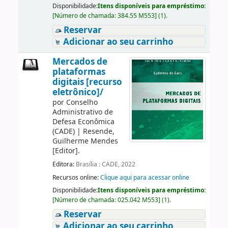
Disponibilidade:
Itens disponíveis para empréstimo:
[
Número de chamada:
384.55 M553
]
(1).
Reservar
Adicionar ao seu carrinho
Mercados de
plataformas
digitais [recurso
eletrônico]/
por
Conselho
Administrativo de
Defesa Econômica
(CADE)
|
Resende,
Guilherme Mendes
[Editor]
.
Editora:
Brasília : CADE, 2022
Recursos online:
Clique aqui para acessar online
Disponibilidade:
Itens disponíveis para empréstimo:
[
Número de chamada:
025.042 M553
]
(1).
Reservar
Adicionar ao seu carrinho