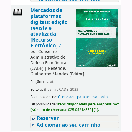
Mercados de
plataformas
digitais: edição
revista e
atualizada
[Recurso
Eletrônico] /
por
Conselho
Administrativo de
Defesa Econômica
(CADE)
|
Resende,
Guilherme Mendes
[Editor]
.
Edição:
rev. at.
Editora:
Brasília : CADE, 2023
Recursos online:
Clique aqui para acessar online
Disponibilidade:
Itens disponíveis para empréstimo:
[
Número de chamada:
025.042 M553
]
(1).
Reservar
Adicionar ao seu carrinho