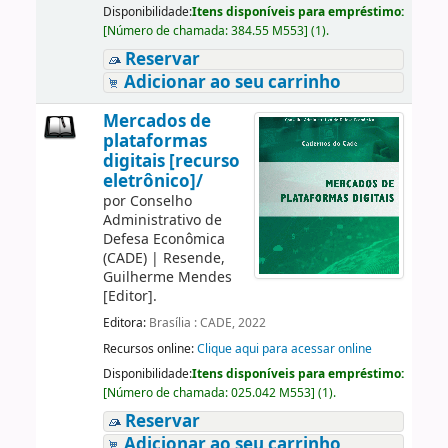
Disponibilidade:
Itens disponíveis para empréstimo:
[
Número de chamada:
384.55 M553
]
(1).
Reservar
Adicionar ao seu carrinho
Mercados de
plataformas
digitais [recurso
eletrônico]/
por
Conselho
Administrativo de
Defesa Econômica
(CADE)
|
Resende,
Guilherme Mendes
[Editor]
.
Editora:
Brasília : CADE, 2022
Recursos online:
Clique aqui para acessar online
Disponibilidade:
Itens disponíveis para empréstimo:
[
Número de chamada:
025.042 M553
]
(1).
Reservar
Adicionar ao seu carrinho