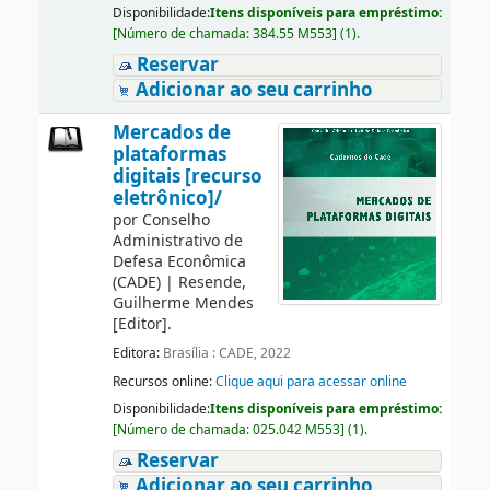
Disponibilidade:
Itens disponíveis para empréstimo:
[
Número de chamada:
384.55 M553
]
(1).
Reservar
Adicionar ao seu carrinho
Mercados de
plataformas
digitais [recurso
eletrônico]/
por
Conselho
Administrativo de
Defesa Econômica
(CADE)
|
Resende,
Guilherme Mendes
[Editor]
.
Editora:
Brasília : CADE, 2022
Recursos online:
Clique aqui para acessar online
Disponibilidade:
Itens disponíveis para empréstimo:
[
Número de chamada:
025.042 M553
]
(1).
Reservar
Adicionar ao seu carrinho