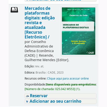
Mercados de
plataformas
digitais: edição
revista e
atualizada
[Recurso
Eletrônico] /
por
Conselho
Administrativo de
Defesa Econômica
(CADE)
|
Resende,
Guilherme Mendes
[Editor]
.
Edição:
rev. at.
Editora:
Brasília : CADE, 2023
Recursos online:
Clique aqui para acessar online
Disponibilidade:
Itens disponíveis para empréstimo:
[
Número de chamada:
025.042 M553
]
(1).
Reservar
Adicionar ao seu carrinho