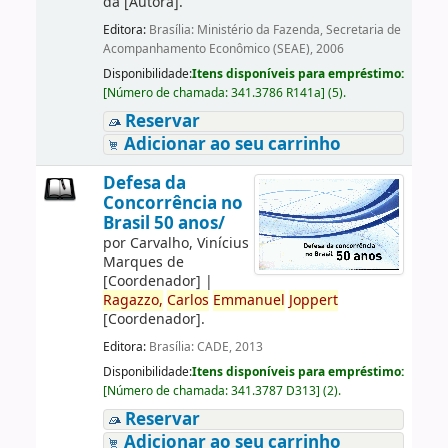
da
[Autora]
.
Editora:
Brasília: Ministério da Fazenda, Secretaria de
Acompanhamento Econômico (SEAE), 2006
Disponibilidade:
Itens disponíveis para empréstimo:
[
Número de chamada:
341.3786 R141a
]
(5).
Reservar
Adicionar ao seu carrinho
Defesa da
Concorrência no
Brasil 50 anos/
por
Carvalho, Vinícius
Marques de
[Coordenador]
|
Ragazzo,
Carlos
Emmanuel
Joppert
[Coordenador]
.
Editora:
Brasília: CADE, 2013
Disponibilidade:
Itens disponíveis para empréstimo:
[
Número de chamada:
341.3787 D313
]
(2).
Reservar
Adicionar ao seu carrinho