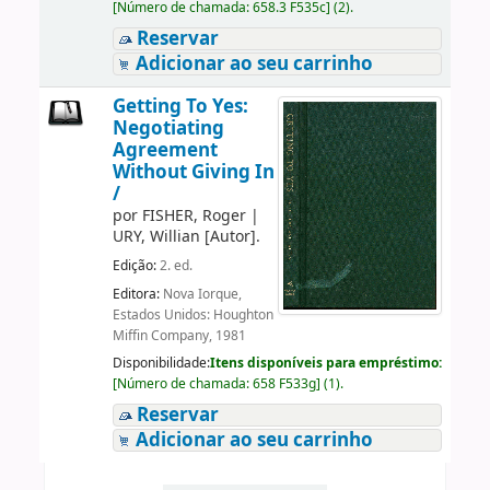
[
Número de chamada:
658.3 F535c
]
(2).
Reservar
Adicionar ao seu carrinho
Getting To Yes:
Negotiating
Agreement
Without Giving In
/
por
FISHER, Roger
|
URY, Willian
[Autor]
.
Edição:
2. ed.
Editora:
Nova Iorque,
Estados Unidos: Houghton
Miffin Company, 1981
Disponibilidade:
Itens disponíveis para empréstimo:
[
Número de chamada:
658 F533g
]
(1).
Reservar
Adicionar ao seu carrinho