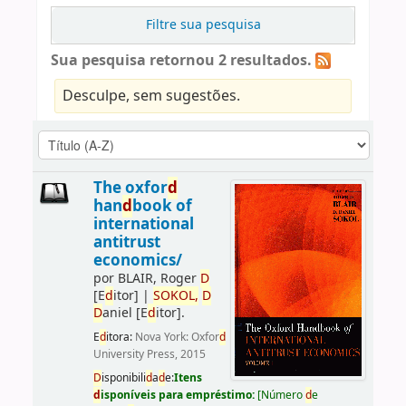
Filtre sua pesquisa
Sua pesquisa retornou 2 resultados.
Desculpe, sem sugestões.
The oxfor
d
han
d
book of
international
antitrust
economics/
por
BLAIR, Roger
D
[E
d
itor]
|
SOKOL,
D
D
aniel
[E
d
itor]
.
E
d
itora:
Nova York: Oxfor
d
University Press, 2015
D
isponibili
d
a
d
e:
Itens
d
isponíveis para empréstimo:
[
Número
d
e