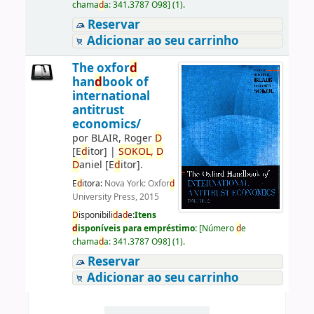
chama
d
a:
341.3787 O98
]
(1).
Reservar
Adicionar ao seu carrinho
The oxfor
d
han
d
book of
international
antitrust
economics/
por
BLAIR, Roger
D
[E
d
itor]
|
SOKOL,
D
D
aniel
[E
d
itor]
.
E
d
itora:
Nova York: Oxfor
d
University Press, 2015
D
isponibili
d
a
d
e:
Itens
d
isponíveis para empréstimo:
[
Número
d
e
chama
d
a:
341.3787 O98
]
(1).
Reservar
Adicionar ao seu carrinho