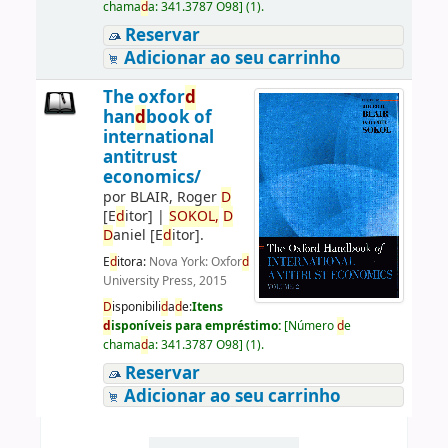
chama
d
a:
341.3787 O98
]
(1).
Reservar
Adicionar ao seu carrinho
The oxfor
d
han
d
book of
international
antitrust
economics/
por
BLAIR, Roger
D
[E
d
itor]
|
SOKOL,
D
D
aniel
[E
d
itor]
.
E
d
itora:
Nova York: Oxfor
d
University Press, 2015
D
isponibili
d
a
d
e:
Itens
d
isponíveis para empréstimo:
[
Número
d
e
chama
d
a:
341.3787 O98
]
(1).
Reservar
Adicionar ao seu carrinho