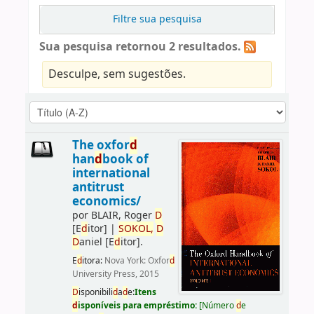
Filtre sua pesquisa
Sua pesquisa retornou 2 resultados.
Desculpe, sem sugestões.
The oxfor
d
han
d
book of
international
antitrust
economics/
por
BLAIR, Roger
D
[E
d
itor]
|
SOKOL,
D
D
aniel
[E
d
itor]
.
E
d
itora:
Nova York: Oxfor
d
University Press, 2015
D
isponibili
d
a
d
e:
Itens
d
isponíveis para empréstimo:
[
Número
d
e