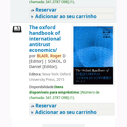
chamada:
341.3787 O98
]
(1).
Reservar
Adicionar ao seu carrinho
The oxford
handbook of
international
antitrust
economics/
por
BLAIR,
Roger
D
[Editor]
|
SOKOL, D
Daniel
[Editor]
.
Editora:
Nova York: Oxford
University Press, 2015
Disponibilidade:
Itens
disponíveis para empréstimo:
[
Número de
chamada:
341.3787 O98
]
(1).
Reservar
Adicionar ao seu carrinho