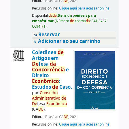
Editora:
Brasília: CA
DE
, 2021
Recursos online:
Clique aqui para acessar online
Disponibili
da
de
:
Itens disponíveis para
empréstimo:
[
Número
de
chama
da
:
341.3787
C694
]
(1).
Reservar
Adicionar ao seu carrinho
Coletânea
de
Artigos em
De
fesa
da
Concorrência
e
Direito
Econômico
:
Estudos
de
Caso.
por
Conselho
Administrativo
de
De
fesa
Econômica
(CA
DE
).
Editora:
Brasília: CA
DE
, 2021
Recursos online:
Clique aqui para acessar online