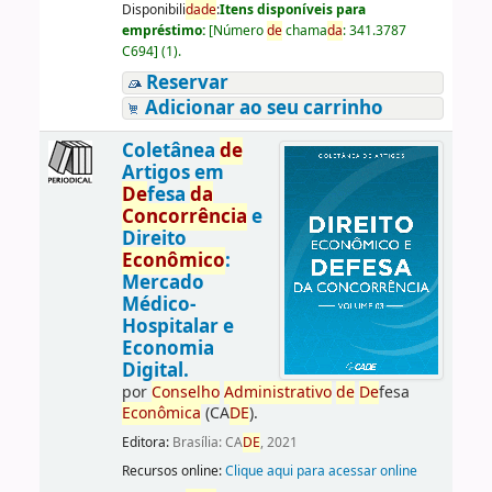
Disponibili
da
de
:
Itens disponíveis para
empréstimo:
[
Número
de
chama
da
:
341.3787
C694
]
(1).
Reservar
Adicionar ao seu carrinho
Coletânea
de
Artigos em
De
fesa
da
Concorrência
e
Direito
Econômico
:
Mercado
Médico-
Hospitalar e
Economia
Digital.
por
Conselho
Administrativo
de
De
fesa
Econômica
(CA
DE
).
Editora:
Brasília: CA
DE
, 2021
Recursos online:
Clique aqui para acessar online