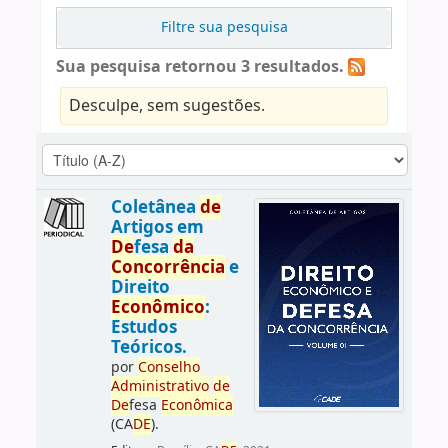
Filtre sua pesquisa
Sua pesquisa retornou 3 resultados.
Desculpe, sem sugestões.
Coletânea
de
Artigos em
De
fesa
da
Concorrência
e
Direito
Econômico
:
Estudos
Teóricos.
por
Conselho
Administrativo
de
De
fesa
Econômica
(CA
DE
).