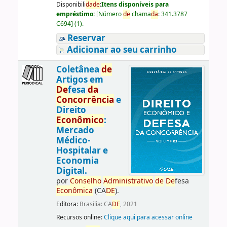
Disponibili
da
de
:
Itens disponíveis para
empréstimo:
[
Número
de
chama
da
:
341.3787
C694
]
(1).
Reservar
Adicionar ao seu carrinho
Coletânea
de
Artigos em
De
fesa
da
Concorrência
e
Direito
Econômico
:
Mercado
Médico-
Hospitalar e
Economia
Digital.
por
Conselho
Administrativo
de
De
fesa
Econômica
(CA
DE
).
Editora:
Brasília: CA
DE
, 2021
Recursos online:
Clique aqui para acessar online