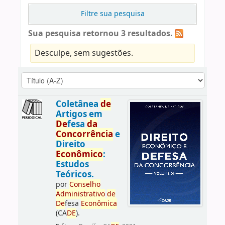
Filtre sua pesquisa
Sua pesquisa retornou 3 resultados.
Desculpe, sem sugestões.
Coletânea
de
Artigos em
De
fesa
da
Concorrência
e
Direito
Econômico
:
Estudos
Teóricos.
por
Conselho
Administrativo
de
De
fesa
Econômica
(CA
DE
).