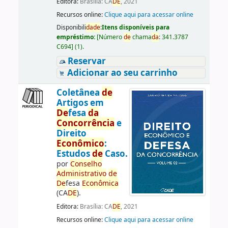
Editora:
Brasília: CA
DE
, 2021
Recursos online:
Clique aqui para acessar online
Disponibili
da
de
:
Itens disponíveis para
empréstimo:
[
Número
de
chama
da
:
341.3787
C694
]
(1).
Reservar
Adicionar ao seu carrinho
Coletânea
de
Artigos em
De
fesa
da
Concorrência
e
Direito
Econômico
:
Estudos
de
Caso.
por
Conselho
Administrativo
de
De
fesa
Econômica
(CA
DE
).
Editora:
Brasília: CA
DE
, 2021
Recursos online:
Clique aqui para acessar online