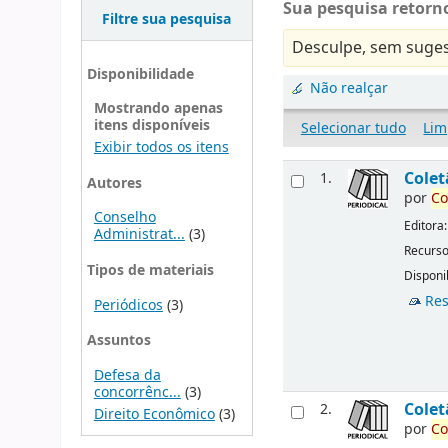
Sua pesquisa retorno
Filtre sua pesquisa
Desculpe, sem suges
Disponibilidade
Não realçar
Mostrando apenas
itens disponíveis
Selecionar tudo
Lim
Exibir todos os itens
Cole
1.
Autores
por
Co
Conselho
Editora
Administrat...
(3)
Recurso
Tipos de materiais
Disponib
Res
Periódicos
(3)
Assuntos
Defesa da
concorrênc...
(3)
Cole
2.
Direito Econômico
(3)
por
Co