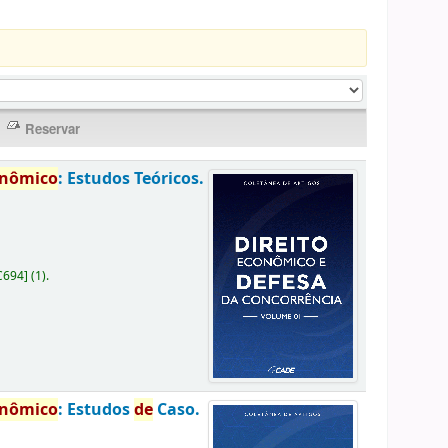
onômico
: Estudos Teóricos.
C694
]
(1).
onômico
: Estudos
de
Caso.