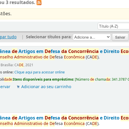
u 3 resultados.
tões.
par tudo
|
Selecionar títulos para:
tânea
de
Artigos em
De
fesa
da
Concorrência
e Direito
Ec
nselho
Administrativo
de
De
fesa
Econômica
(CA
DE
).
:
Brasília: CA
DE
, 2021
s online:
Clique aqui para acessar online
ili
da
de
:
Itens disponíveis para empréstimo:
[
Número
de
chama
da
:
341.3787 
ervar
Adicionar ao seu carrinho
tânea
de
Artigos em
De
fesa
da
Concorrência
e Direito
Ec
nselho
Administrativo
de
De
fesa
Econômica
(CA
DE
).