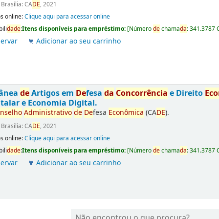
:
Brasília: CA
DE
, 2021
s online:
Clique aqui para acessar online
ili
da
de
:
Itens disponíveis para empréstimo:
[
Número
de
chama
da
:
341.3787 
ervar
Adicionar ao seu carrinho
tânea
de
Artigos em
De
fesa
da
Concorrência
e Direito
Ec
talar e Economia Digital.
nselho
Administrativo
de
De
fesa
Econômica
(CA
DE
).
:
Brasília: CA
DE
, 2021
s online:
Clique aqui para acessar online
ili
da
de
:
Itens disponíveis para empréstimo:
[
Número
de
chama
da
:
341.3787 
ervar
Adicionar ao seu carrinho
Não encontrou o que procura?