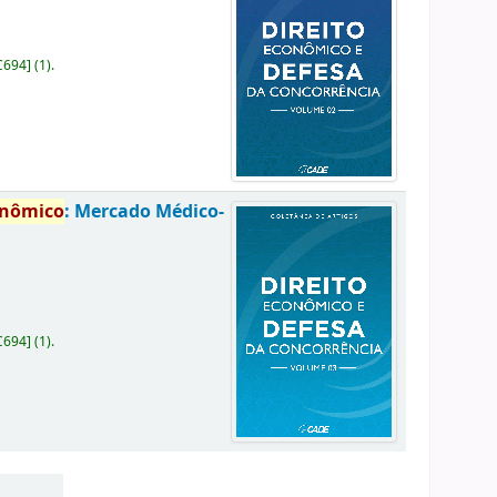
C694
]
(1).
onômico
: Mercado Médico-
C694
]
(1).