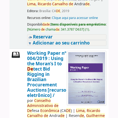
Lima,
Ricardo
Carvalho
de
Andra
de
.
Editora:
Brasília: CA
DE
, 2019
Recursos online:
Clique aqui para acessar online
Disponibili
da
de
:
Itens disponíveis para empréstimo:
[
Número
de
chama
da
:
341.3787 D637
]
(1).
Reservar
Adicionar ao seu carrinho
Working Paper nº
004/2019 : Using
the Moran’s I to
De
tect Bid
Rigging in
Brazilian
Procurement
Auctions [recurso
eletrônico] /
por
Conselho
Administrativo
de
De
fesa
Econômica
(CA
DE
)
|
Lima,
Ricardo
Carvalho
de
Andra
de
|
Resen
de
,
Guilherme