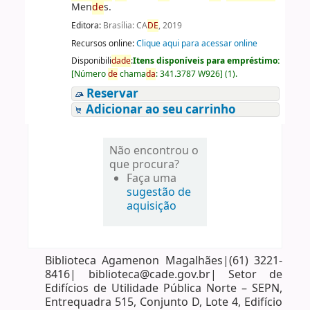
Men
de
s.
Editora:
Brasília: CA
DE
, 2019
Recursos online:
Clique aqui para acessar online
Disponibili
da
de
:
Itens disponíveis para empréstimo:
[
Número
de
chama
da
:
341.3787 W926
]
(1).
Reservar
Adicionar ao seu carrinho
Não encontrou o
que procura?
Faça uma
sugestão de
aquisição
Biblioteca Agamenon Magalhães|(61) 3221-
8416| biblioteca@cade.gov.br| Setor de
Edifícios de Utilidade Pública Norte – SEPN,
Entrequadra 515, Conjunto D, Lote 4, Edifício