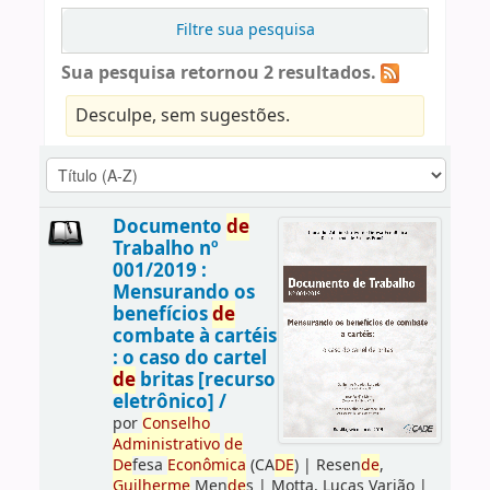
Filtre sua pesquisa
Sua pesquisa retornou 2 resultados.
Desculpe, sem sugestões.
Documento
de
Trabalho nº
001/2019 :
Mensurando os
benefícios
de
combate à cartéis
: o caso do cartel
de
britas [recurso
eletrônico] /
por
Conselho
Administrativo
de
De
fesa
Econômica
(CA
DE
)
|
Resen
de
,
Guilherme
Men
de
s
|
Motta, Lucas Varjão
|