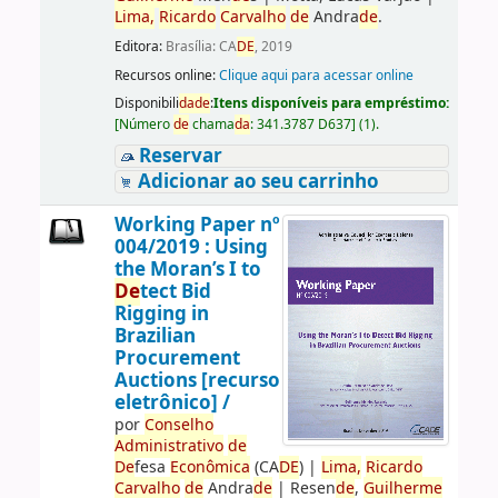
Lima,
Ricardo
Carvalho
de
Andra
de
.
Editora:
Brasília: CA
DE
, 2019
Recursos online:
Clique aqui para acessar online
Disponibili
da
de
:
Itens disponíveis para empréstimo:
[
Número
de
chama
da
:
341.3787 D637
]
(1).
Reservar
Adicionar ao seu carrinho
Working Paper nº
004/2019 : Using
the Moran’s I to
De
tect Bid
Rigging in
Brazilian
Procurement
Auctions [recurso
eletrônico] /
por
Conselho
Administrativo
de
De
fesa
Econômica
(CA
DE
)
|
Lima,
Ricardo
Carvalho
de
Andra
de
|
Resen
de
,
Guilherme