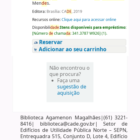
Men
de
s.
Editora:
Brasília: CA
DE
, 2019
Recursos online:
Clique aqui para acessar online
Disponibili
da
de
:
Itens disponíveis para empréstimo:
[
Número
de
chama
da
:
341.3787 W926
]
(1).
Reservar
Adicionar ao seu carrinho
Não encontrou o
que procura?
Faça uma
sugestão de
aquisição
Biblioteca Agamenon Magalhães|(61) 3221-
8416| biblioteca@cade.gov.br| Setor de
Edifícios de Utilidade Pública Norte – SEPN,
Entrequadra 515, Conjunto D, Lote 4, Edifício