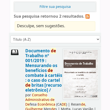
Filtre sua pesquisa
Sua pesquisa retornou 2 resultados.
Desculpe, sem sugestões.
Documento
de
Trabalho nº
001/2019 :
Mensurando os
benefícios
de
combate à cartéis
: o caso do cartel
de
britas [recurso
eletrônico] /
por
Conselho
Administrativo
de
De
fesa
Econômica
(CA
DE
)
|
Resen
de
,
Guilherme
Men
de
s
|
Motta, Lucas Varjão
|