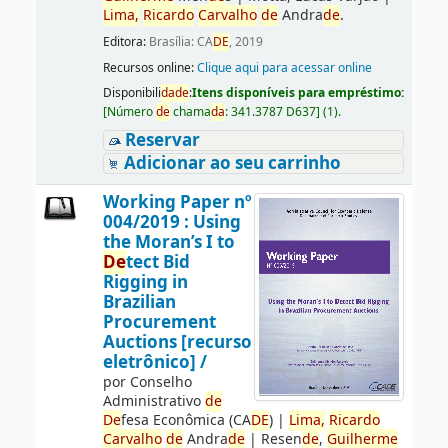
Lima,
Ricardo
Carvalho
de
Andra
de
.
Editora:
Brasília: CA
DE
, 2019
Recursos online:
Clique aqui para acessar online
Disponibili
da
de
:
Itens disponíveis para empréstimo:
[
Número
de
chama
da
:
341.3787 D637
]
(1).
Reservar
Adicionar ao seu carrinho
Working Paper nº
004/2019 : Using
the Moran’s I to
De
tect Bid
Rigging in
Brazilian
Procurement
Auctions [recurso
eletrônico] /
por
Conselho
Administrativo
de
De
fesa Econômica (CA
DE
)
|
Lima,
Ricardo
Carvalho
de
Andra
de
|
Resen
de
,
Guilherme