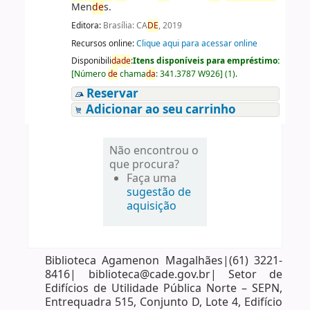
Men
de
s.
Editora:
Brasília: CA
DE
, 2019
Recursos online:
Clique aqui para acessar online
Disponibili
da
de
:
Itens disponíveis para empréstimo:
[
Número
de
chama
da
:
341.3787 W926
]
(1).
Reservar
Adicionar ao seu carrinho
Não encontrou o
que procura?
Faça uma
sugestão de
aquisição
Biblioteca Agamenon Magalhães|(61) 3221-
8416| biblioteca@cade.gov.br| Setor de
Edifícios de Utilidade Pública Norte – SEPN,
Entrequadra 515, Conjunto D, Lote 4, Edifício