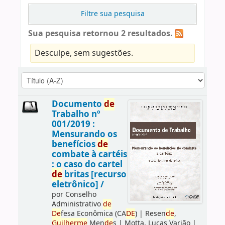
Filtre sua pesquisa
Sua pesquisa retornou 2 resultados.
Desculpe, sem sugestões.
Documento
de
Trabalho nº
001/2019 :
Mensurando os
benefícios
de
combate à cartéis
: o caso do cartel
de
britas [recurso
eletrônico] /
por
Conselho
Administrativo
de
De
fesa Econômica (CA
DE
)
|
Resen
de
,
Guilherme
Men
de
s
|
Motta, Lucas Varjão
|